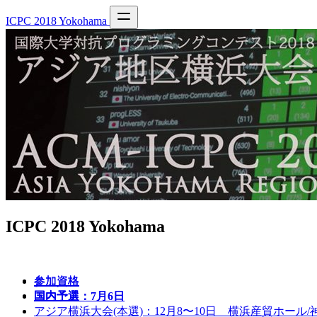
ICPC 2018 Yokohama
ICPC 2018 Yokohama
参加資格
参加資格
国内予選
国内予選：7月6日
アジア横浜大会(本選)：12月8〜10日 横浜産貿ホール/