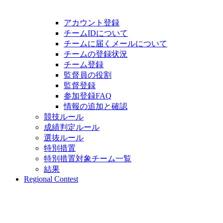
アカウント登録
チームIDについて
チームに届くメールについて
チームの登録状況
チーム登録
監督員の役割
監督登録
参加登録FAQ
情報の追加と確認
競技ルール
成績判定ルール
選抜ルール
特別措置
特別措置対象チーム一覧
結果
Regional Contest