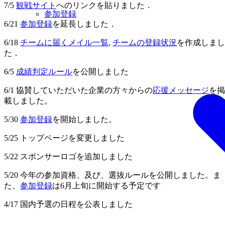
7/5
観戦サイト
へのリンクを貼りました．
参加登録
6/21
参加登録
を延長しました．
6/18
チームに届くメイル一覧
,
チームの登録状況
を作成しまし
た．
6/5
成績判定ルール
を公開しました
6/1 協賛していただいた企業の方々からの
応援メッセージ
を掲
載しました。
5/30
参加登録
を開始しました。
5/25 トップページを変更しました
5/22 スポンサーロゴを追加しました
5/20 今年の参加資格、及び、選抜ルールを公開しました。ま
た、
参加登録
は6月上旬に開始する予定です
4/17 国内予選の日程を公表しました