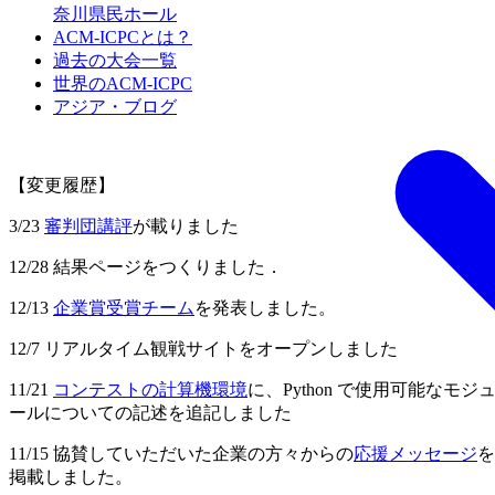
奈川県民ホール
ACM-ICPCとは？
過去の大会一覧
世界のACM-ICPC
アジア・ブログ
【変更履歴】
3/23
審判団講評
が載りました
12/28 結果ページをつくりました．
12/13
企業賞受賞チーム
を発表しました。
12/7 リアルタイム観戦サイトをオープンしました
11/21
コンテストの計算機環境
に、Python で使用可能なモジ
ールについての記述を追記しました
11/15 協賛していただいた企業の方々からの
応援メッセージ
を
掲載しました。