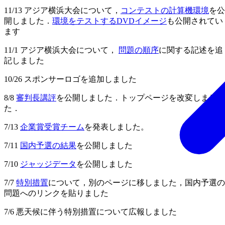
11/13 アジア横浜大会について，
コンテストの計算機環境
を公
開しました．
環境をテストするDVDイメージ
も公開されてい
ます
11/1 アジア横浜大会について，
問題の順序
に関する記述を追
記しました
10/26 スポンサーロゴを追加しました
8/8
審判長講評
を公開しました．トップページを改変しまし
た．
7/13
企業賞受賞チーム
を発表しました。
7/11
国内予選の結果
を公開しました
7/10
ジャッジデータ
を公開しました
7/7
特別措置
について，別のページに移しました，国内予選の
問題へのリンクを貼りました
7/6 悪天候に伴う特別措置について広報しました