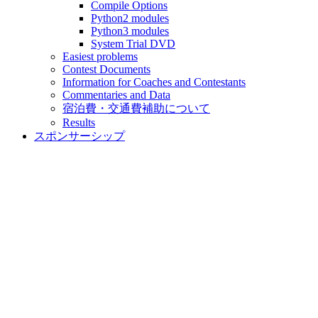
Compile Options
Python2 modules
Python3 modules
System Trial DVD
Easiest problems
Contest Documents
Information for Coaches and Contestants
Commentaries and Data
宿泊費・交通費補助について
Results
スポンサーシップ