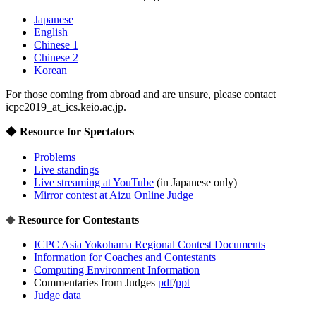
Japanese
English
Chinese 1
Chinese 2
Korean
For those coming from abroad and are unsure, please contact
icpc2019_at_ics.keio.ac.jp.
◆
Resource for Spectators
Problems
Live standings
Live streaming at YouTube
(in Japanese only)
Mirror contest at Aizu Online Judge
◆
Resource for Contestants
ICPC Asia Yokohama Regional Contest Documents
Information for Coaches and Contestants
Computing Environment Information
Commentaries from Judges
pdf
/
ppt
Judge data