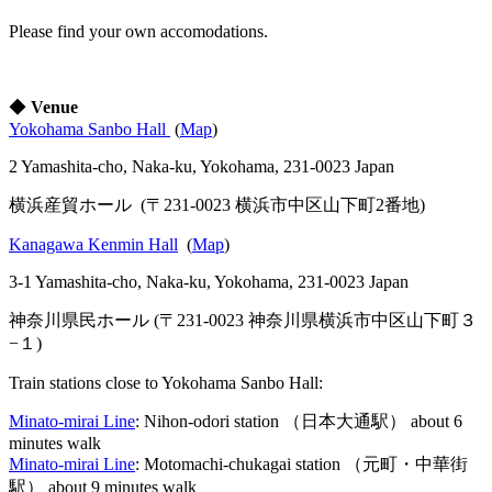
Please find your own accomodations.
◆
Venue
Yokohama Sanbo Hall
(
Map
)
2 Yamashita-cho, Naka-ku, Yokohama, 231-0023 Japan
横浜産貿ホール (〒231-0023 横浜市中区山下町2番地)
Kanagawa Kenmin Hall
(
Map
)
3-1 Yamashita-cho, Naka-ku, Yokohama, 231-0023 Japan
神奈川県民ホール (〒231-0023 神奈川県横浜市中区山下町３
−１)
Train stations close to Yokohama Sanbo Hall:
Minato-mirai Line
: Nihon-odori station （日本大通駅） about 6
minutes walk
Minato-mirai Line
: Motomachi-chukagai station （元町・中華街
駅） about 9 minutes walk