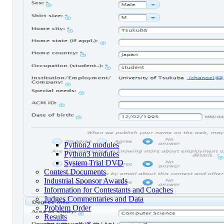
Python2 modules
Python3 modules
System Trial DVD
Contest Documents
Industrial Sponsor Awards
Information for Contestants and Coaches
Judges Commentaries and Data
Problem Order
Results