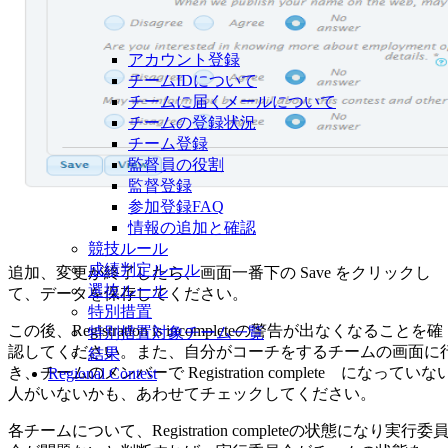
アカウント登録
チームIDについて
チームに届くメールについて
チームの登録状況
チーム登録
監督員の役割
監督登録
参加登録FAQ
情報の追加と確認
競技ルール
成績判定ルール
追加、変更が終了したら、画面一番下の Save をクリックし
選抜ルール
て、データを保存してください。
特別措置
この後、Registration is incompleteの警告が出なくなることを確
特別措置対象チーム一覧
認してください。また、自分がコーチをするチームの画面に
結果
き、チームのメンバーで Registration complete になっていな
Regional Contest
人がいないかも、あわせてチェックしてください。
各チームについて、Registration completeの状態になり実行委