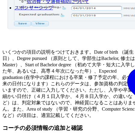
宿泊費・交通費補助について
スポンサーシップ
いくつかの項目の説明をつけておきます。Date of birth （誕生
日）、Degree pursued （原則として、学部生はBachelor, 修士は
Master）、Start of Bachelor degree （初めて大学・短大に入学し
た年、あるいは、高専４年次になった年）、Expected
graduation (在学中の課程における卒業・修了予定の年、必ず
来の日付になります）これらのデータは、参加資格の判定で
いますので、正確に入力してください。ただし、入学や卒業
細かい日付け（４月１日入学か、４月８日入学か、の違いな
ど）は、判定対象ではないので、神経質になることはありま
ん。また、Area of study （学習・研究の分野、Computer Scienc
など）の項目は、適宜記載してください。
コーチの必須情報の追加と確認