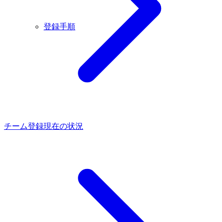
登録手順
チーム登録
現在の状況