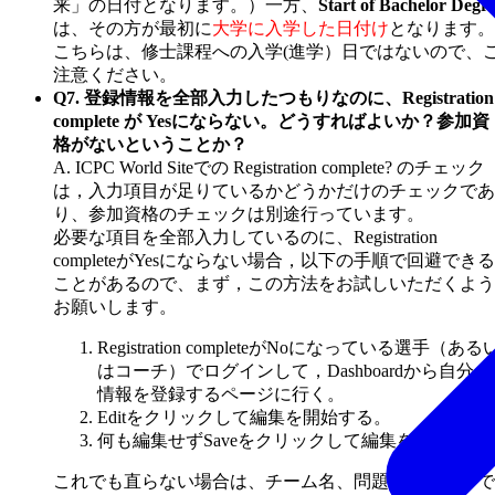
来」の日付となります。）一方、
Start of Bachelor Degr
は、その方が最初に
大学に入学した日付け
となります。
こちらは、修士課程への入学(進学）日ではないので、
注意ください。
Q7. 登録情報を全部入力したつもりなのに、Registration
complete が Yesにならない。どうすればよいか？参加資
格がないということか？
A. ICPC World Siteでの Registration complete? のチェック
は，入力項目が足りているかどうかだけのチェックであ
り、参加資格のチェックは別途行っています。
必要な項目を全部入力しているのに、Registration
completeがYesにならない場合，以下の手順で回避できる
ことがあるので、まず，この方法をお試しいただくよう
お願いします。
Registration completeがNoになっている選手（ある
はコーチ）でログインして，Dashboardから自分の
情報を登録するページに行く。
Editをクリックして編集を開始する。
何も編集せずSaveをクリックして編集を終了する
これでも直らない場合は、チーム名、問題点をメールで