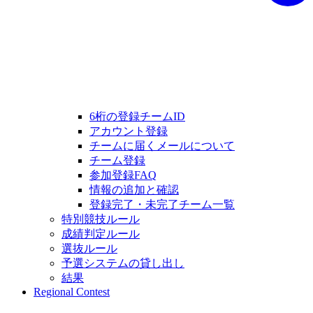
6桁の登録チームID
アカウント登録
チームに届くメールについて
チーム登録
参加登録FAQ
情報の追加と確認
登録完了・未完了チーム一覧
特別競技ルール
成績判定ルール
選抜ルール
予選システムの貸し出し
結果
Regional Contest