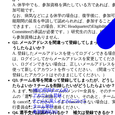
A. 休学中でも、参加資格を満たしている方であれば、
加可能です。
なお、病気などによる休学の場合は、復学後に、参加可
能期間の延長を申請して認められれば、参加することも
できます。（この場合、ICPC HeadquarterのEligibility
Committeeの承認が必要です。）研究生の方は、残念な
ら参加資格はありません。
Q2. メールアドレスを間違って登録してしまったが、ど
うしたらよいか？
A. 登録したメールアドレスを使ってログインできる場
は、ログインしてからメールアドレスを変更してくださ
い。ログインできない場合は、正しいメールアドレスを
使って新しくアカウントを作ってください。（間違って
登録したアカウントはそのままにしてください。）
Q3. チーム名等を間違って登録してしまったが、どうし
たらよいか？チームを削除したいがどうしたらよいか？
6桁の登録チームID
A. まず、削除したいチームのメンバー全員を、そのチ
アカウント登録
ムの「選手」から削除してください。そのあと、チーム
チームに届くメールについて
を cancelしてください。うまくcancelできない場合は、
チーム登録
行委員会にメールでご連絡ください。
参加登録FAQ
Q4. 選手交代は認められるか？ 補欠は登録できるか？