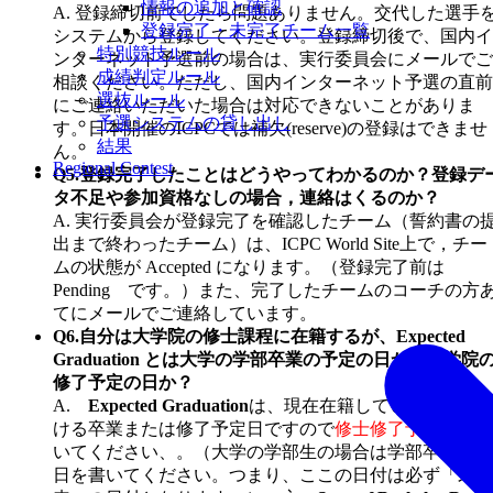
情報の追加と確認
A. 登録締切前でしたら問題ありません。交代した選手
登録完了・未完了チーム一覧
システムから登録してください。登録締切後で、国内イ
特別競技ルール
ンターネット予選前の場合は、実行委員会にメールでご
成績判定ルール
相談ください。ただし、国内インターネット予選の直前
選抜ルール
にご連絡いただいた場合は対応できないことがありま
予選システムの貸し出し
す。日本開催のICPCでは補欠(reserve)の登録はできませ
結果
ん。
Regional Contest
Q5.登録完了したことはどうやってわかるのか？登録デ
タ不足や参加資格なしの場合，連絡はくるのか？
A. 実行委員会が登録完了を確認したチーム（誓約書の
出まで終わったチーム）は、ICPC World Site上で，チー
ムの状態が Accepted になります。（登録完了前は
Pending です。）また、完了したチームのコーチの方
てにメールでご連絡しています。
Q6.自分は大学院の修士課程に在籍するが、Expected
Graduation とは大学の学部卒業の予定の日か、大学院
修了予定の日か？
A.
Expected Graduation
は、現在在籍している課程に
ける卒業または修了予定日ですので
修士修了予定日
を書
いてください、。（大学の学部生の場合は学部卒業予定
日を書いてください。つまり、ここの日付は必ず「未