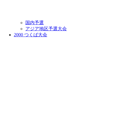
国内予選
アジア地区予選大会
2000 つくば大会