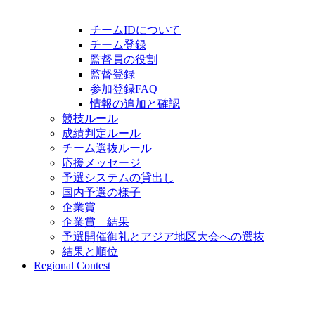
チームIDについて
チーム登録
監督員の役割
監督登録
参加登録FAQ
情報の追加と確認
競技ルール
成績判定ルール
チーム選抜ルール
応援メッセージ
予選システムの貸出し
国内予選の様子
企業賞
企業賞 結果
予選開催御礼とアジア地区大会への選抜
結果と順位
Regional Contest