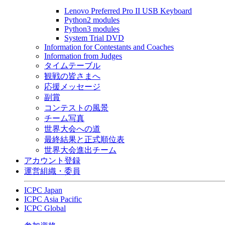
Lenovo Preferred Pro II USB Keyboard
Python2 modules
Python3 modules
System Trial DVD
Information for Contestants and Coaches
Information from Judges
タイムテーブル
観戦の皆さまへ
応援メッセージ
副賞
コンテストの風景
チーム写真
世界大会への道
最終結果と正式順位表
世界大会進出チーム
アカウント登録
運営組織・委員
ICPC Japan
ICPC Asia Pacific
ICPC Global