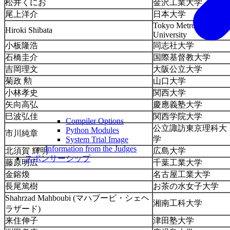
松井くにお
金沢工業大学
尾上洋介
日本大学
Tokyo Metropolitan
Hiroki Shibata
University
小板隆浩
同志社大学
石橋圭介
国際基督教大学
吉岡理文
大阪公立大学
菊政 勲
山口大学
小林孝史
関西大学
矢向高弘
慶應義塾大学
巳波弘佳
関西学院大学
Compiler Options
公立諏訪東京理科大
Python Modules
市川純章
学
System Trial Image
Information from the Judges
北須賀 輝明
広島大学
スポンサーシップ
藤原明広
千葉工業大学
金鎔煥
名古屋工業大学
長尾篤樹
お茶の水女子大学
Shahrzad Mahboubi (マハブービ・シェヘ
湘南工科大学
ラザード)
来住伸子
津田塾大学