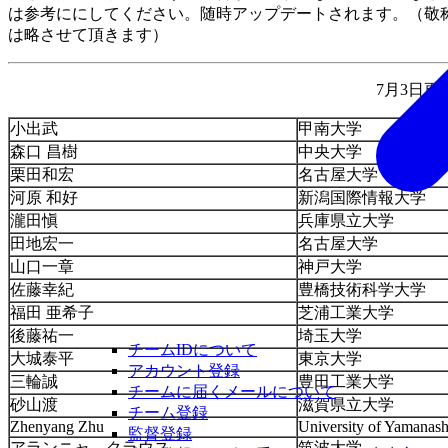
は参考ににしてください。随時アップデートされます。（敬
は略させて頂きます）
7月3日更
小出武
甲南大学
森口 昌樹
中央大学
栗田和宏
名古屋大学
河原 和好
新潟国際情報大学
瀧田愼
兵庫県立大学
田地宏一
名古屋大学
山口一章
神戸大学
佐藤幸紀
豊橋技術科学大学
福田 亜希子
芝浦工業大学
後藤祐一
埼玉大学
チームIDについて
大城泰平
東京大学
アカウント登録
三輪誠
豊田工業大学
チームに届くメールについて
砂山渡
滋賀県立大学
チーム登録
Zhenyang Zhu
University of Yamanash
監督登録
アランニャ クラウス
筑波大学