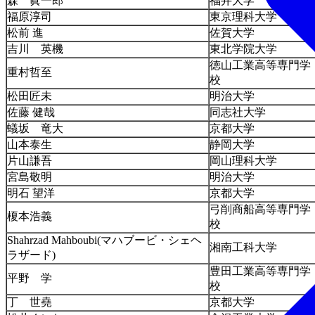
森 眞一郎
福井大学
福原淳司
東京理科大学
松前 進
佐賀大学
吉川 英機
東北学院大学
徳山工業高等専門学
重村哲至
校
松田匠未
明治大学
佐藤 健哉
同志社大学
蟻坂 竜大
京都大学
山本泰生
静岡大学
片山謙吾
岡山理科大学
宮島敬明
明治大学
明石 望洋
京都大学
弓削商船高等専門学
榎本浩義
校
Shahrzad Mahboubi(マハブービ・シェヘ
湘南工科大学
ラザード)
豊田工業高等専門学
平野 学
校
丁 世堯
京都大学