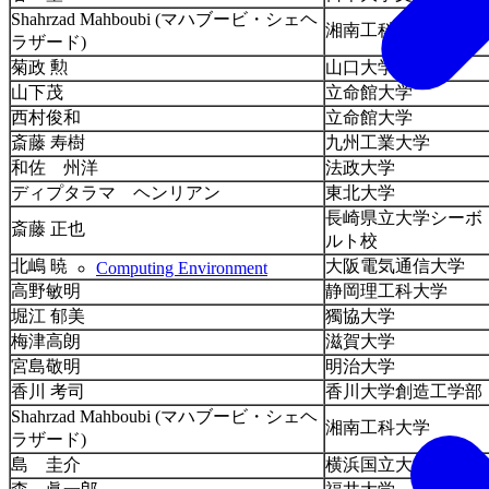
Shahrzad Mahboubi (マハブービ・シェヘ
湘南工科大学
ラザード)
菊政 勲
山口大学
山下茂
立命館大学
西村俊和
立命館大学
斎藤 寿樹
九州工業大学
和佐 州洋
法政大学
ディプタラマ ヘンリアン
東北大学
長崎県立大学シーボ
斎藤 正也
ルト校
北嶋 暁
大阪電気通信大学
Computing Environment
高野敏明
静岡理工科大学
堀江 郁美
獨協大学
梅津高朗
滋賀大学
宮島敬明
明治大学
香川 考司
香川大学創造工学部
Shahrzad Mahboubi (マハブービ・シェヘ
湘南工科大学
ラザード)
島 圭介
横浜国立大学