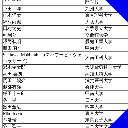
門学校
小出 洋
九州大学
山本洋太
東京理科大学
綿村尚毅
大阪大学
田村篤史
岩手県立大学
毛利公一
立命館大学
澤野弘明
愛知工業大学
新田 直也
甲南大学
Shahrzad Mahboubi (マハブービ・シェ
湘南工科大学
ヘラザード)
岩本祐太郎
大阪電気通信大学
高田 喜朗
高知工科大学
門田 陽介
滋賀医科大学
渡部有隆
会津大学
鎌田十三郎
甲南大学
谷 聖一
日本大学
飯田全広
熊本大学
Mhd Irvan
東京大学
鴨浩靖
奈良女子大学
谷 聖一
日本大学文理学部