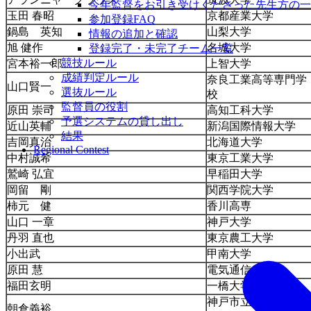
今年監督をお引き受けくださった先生方の一
玉田 春昭
京都産業大学
参加登録FAQ
鍋島 英知
山梨大学
情報の追加と確認
旭 健作
名城大学
登録完了・未完了チーム一覧
競技ルール
宮本裕一郎
上智大学
成績判定ルール
奈良工業高等専門学
山口賢一
選抜ルール
校
監督員の役割
原田 崇司
高知工科大学
予選システムの貸し出し
近山英輔
新潟国際情報大学
結果
吉岡真治
北海道大学
Regional Contest
中村誠希
東京工業大学
鷲崎 弘宜
早稲田大学
岡留 剛
関西学院大学
柿元 健
香川高専
山口 一章
神戸大学
丹羽 直也
東京農工大学
小出武
甲南大学
原田 慧
電気通信大学
福田玄明
一橋大学
神戸市立工業高等専
朝倉義裕