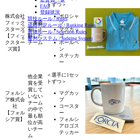
トずつ＞
FAQ
登録状況
株式会社
ポロシャ
競技ルール / Rules
フィック
一番最
ツ
成績判定ルール / Ranking Rules
スターズ
初に正
マグカッ
選抜ルール / Selection Rules
【フィッ
解した
プ
審判システム / Judging System
クスター
チーム
ボールペ
ズ賞】
ン
ステッカ
ー
＜選手に1セッ
他企業
トずつ＞
賞を受
賞して
フォルシ
マグカッ
いない
ア株式会
プ
チーム
社
コースタ
の中で
【フォル
ー
最も順
シア賞】
フォルシ
位が高
アロゴス
いチー
テッカー
ム