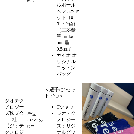
ルボール
ペン 3本セ
ット（ﾛ
ｺﾞ：3色）
（三菱鉛
筆uni-ball
one 黒
0.5mm）
ガイオ オ
リジナル
コットン
バッグ
＜選手に1セッ
トずつ＞
ジオテク
ノロジー
Tシャツ
ズ株式会
ジオテク
25位
社
ノロジー
2025年の
【ジオテ
ズオリジ
ため
クノロジ
ナルグッ