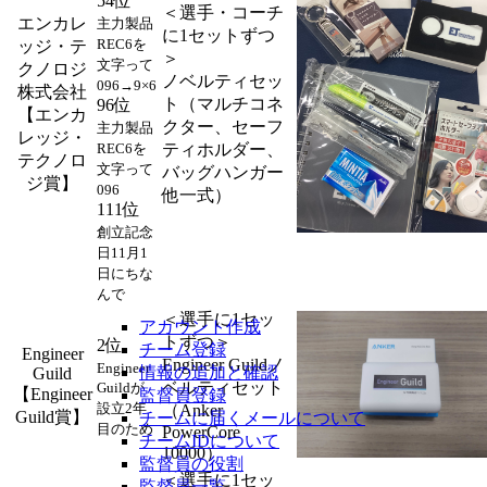
54位
＜選手・コーチ
エンカレ
主力製品
に1セットずつ
REC6を
ッジ・テ
＞
文字って
クノロジ
ノベルティセッ
096→9×6
株式会社
ト（マルチコネ
96位
【エンカ
クター、セーフ
主力製品
レッジ・
REC6を
ティホルダー、
テクノロ
文字って
バッグハンガー
ジ賞】
096
他一式）
111位
創立記念
日11月1
日にちな
んで
＜選手に1セッ
アカウント作成
トずつ＞
2位
チーム登録
Engineer
Engineer Guildノ
Engineer
情報の追加と確認
Guild
ベルティセット
Guildが
【Engineer
監督員登録
設立2年
（Anker
Guild賞】
チームに届くメールについて
目のため
PowerCore
チームIDについて
10000）
監督員の役割
＜選手に1セッ
監督員一覧