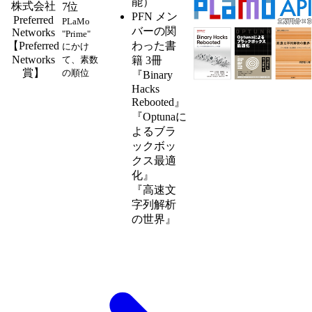
能）
株式会社
7位
PFN メン
Preferred
PLaMo
バーの関
Networks
"Prime"
【Preferred
わった書
にかけ
Networks
て、素数
籍 3冊
賞】
の順位
『Binary
Hacks
Rebooted』
『Optunaに
よるブラ
ックボッ
クス最適
化』
『高速文
字列解析
の世界』