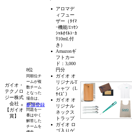
アロマデ
ィフュー
ザー（ﾀｲﾏ
ｰ機能/ｴｯｾﾝ
ｼｬﾙｵｲﾙﾕｰｶ
ﾘ10mL付
き）
Amazonギ
フトカー
ド：3,000
8位
円分
ガイオ オ
同順位チ
ームが複
リジナルT
ガイオ・
数チーム
シャツ（L
テクノロ
となった
ｻｲｽﾞ）
ジー株式
場合は、
ガイオ オ
会社
1問目の
参加登録
リジナル
【ガイオ
問題を一
ネックス
番はやく
賞】
トラップ
解答した
ガイオ ロ
チームを
ゴ入りゲ
優先