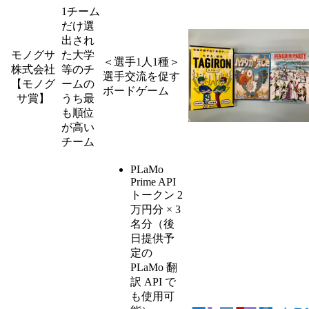
1チーム
だけ選
出され
モノグサ
た大学
＜選手1人1種＞
株式会社
等のチ
選手交流を促す
【モノグ
ームの
ボードゲーム
サ賞】
うち最
も順位
が高い
チーム
PLaMo
Prime API
トークン 2
万円分 × 3
名分（後
日提供予
定の
PLaMo 翻
訳 API で
も使用可