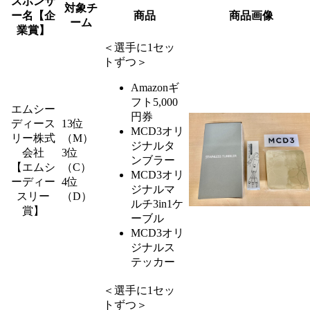
スポンサ
対象チ
ー名【企
商品
商品画像
ーム
業賞】
＜選手に1セッ
トずつ＞
Amazonギ
フト5,000
エムシー
円券
ディース
13位
MCD3オリ
リー株式
（M）
ジナルタ
会社
3位
ンブラー
【エムシ
（C）
MCD3オリ
ーディー
4位
ジナルマ
スリー
（D）
ルチ3in1ケ
賞】
ーブル
MCD3オリ
ジナルス
テッカー
＜選手に1セッ
トずつ＞