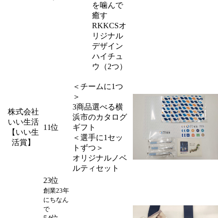
を噛んで
癒す
RKKCSオ
リジナル
デザイン
ハイチュ
ウ（2つ）
＜チームに1つ
＞
3商品選べる横
株式会社
浜市のカタログ
いい生活
11位
ギフト
【いい生
＜選手に1セッ
活賞】
トずつ＞
オリジナルノベ
ルティセット
23位
創業23年
にちなん
で