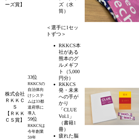
ーズ賞】
ズ（水
筒）
＜選手に1セッ
トずつ＞
RKKCS本
社がある
熊本のグ
ルメギフ
ト（5,000
33位
円分）
RKKCSの
RKKCS
自治体向
発・未来
株式会社
けシステ
への手が
ＲＫＫＣ
ムは33都
かり
Ｓ
道府県に
「CLUE
【ＲＫＫ
導入
Vol.1」
59位
ＣＳ賞】
（書籍1
RKKCSは
冊）
今年創業
疲れた脳
59年