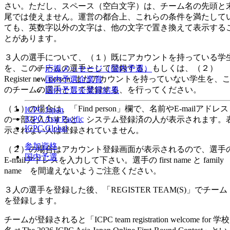
さい。ただし、スペース（空白文字）は、チーム名の先頭と
尾では使えません。運営の都合上、これらの条件を満たして
ても、英数字以外の文字は、他の文字で置き換えて表示する
とがあります。
３人の選手について、（１）既にアカウントを持っている学
を、このチームの選手として登録する、もしくは、（２）
応援メッセージ（国内予選）
Register new person: まだアカウントを持っていない学生を、
国内予選企業賞
のチームの選手として登録する、を行ってください。
国内予選企業賞結果
（１）の場合は、「Find person」欄で、名前やE-mailアドレス
ICPC Japan
ICPC Asia Pacific
の一部を入力すると、システム登録済の人が表示されます。
ICPC Global
示されない人は登録されていません。
参加資格
（２）の場合はアカウント登録画面が表示されるので、選手
国内予選
E-mailアドレスを入力して下さい。選手の first name と family
name を間違えないようご注意ください。
３人の選手を登録した後、「REGISTER TEAM(S)」でチーム
を登録します。
チームが登録されると「ICPC team registration welcome for 学校