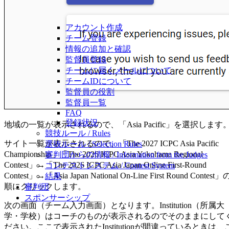
アカウント作成
チーム登録
情報の追加と確認
監督員登録
チームに届くメールについて
チームIDについて
監督員の役割
監督員一覧
FAQ
登録状況
地域の一覧が表示されるので、「Asia Pacific」を選択します
競技ルール / Rules
サイト一覧が表示されるので、「The 2027 ICPC Asia Pacific
選抜ルール / Selection Rules
Championship」「The 2026 ICPC Asia Yokohama Regional
審判団からの情報 / Information from the Judges
Contest」→「The 2026 ICPC Asia Japan Online First-Round
コンテストシステム / Contest System
Contest」→「Asia Japan National On-Line First Round Contest」
結果
順にクリックします。
審判団
スポンサーシップ
次の画面（チーム入力画面）となります。Institution（所属大
学・学校）はコーチのものが表示されるのでそのままにして
ださい。ここで表示されたInstitutionが間違っているときは、