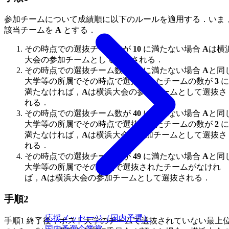
参加チームについて成績順に以下のルールを適用する．いま
該当チームを
A
とする．
その時点での選抜チーム数が
10
に満たない場合
A
は横
大会の参加チームとして選抜される．
その時点での選抜チーム数が
25
に満たない場合
A
と同
大学等の所属でその時点で選抜されたチームの数が
3
に
満たなければ，
A
は横浜大会の参加チームとして選抜さ
れる．
その時点での選抜チーム数が
40
に満たない場合
A
と同
大学等の所属でその時点で選抜されたチームの数が
2
に
満たなければ，
A
は横浜大会の参加チームとして選抜さ
れる．
その時点での選抜チーム数が
49
に満たない場合
A
と同
大学等の所属でその時点で選抜されたチームがなけれ
ば，
A
は横浜大会の参加チームとして選抜される．
手順2
応援メッセージ（国内予選）
手順1 終了後，ホスト大学のチームで選抜されていない最上
国内予選企業賞