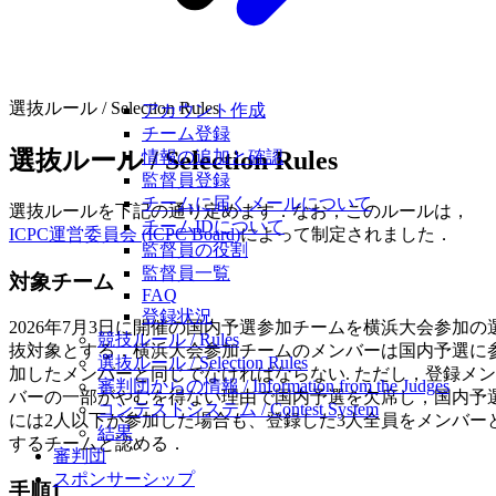
選抜ルール / Selection Rules
アカウント作成
チーム登録
選抜ルール / Selection Rules
情報の追加と確認
監督員登録
チームに届くメールについて
選抜ルールを下記の通り定めます．なお，このルールは，
チームIDについて
ICPC運営委員会 (ICPC Board)
によって制定されました．
監督員の役割
監督員一覧
対象チーム
FAQ
登録状況
2026年7月3日に開催の国内予選参加チームを横浜大会参加の
競技ルール / Rules
抜対象とする．横浜大会参加チームのメンバーは国内予選に
選抜ルール / Selection Rules
加したメンバーと同じでなければならない. ただし，登録メン
審判団からの情報 / Information from the Judges
バーの一部がやむを得ない理由で国内予選を欠席し，国内予
コンテストシステム / Contest System
には2人以下が参加した場合も、登録した3人全員をメンバー
結果
するチームと認める．
審判団
スポンサーシップ
手順1