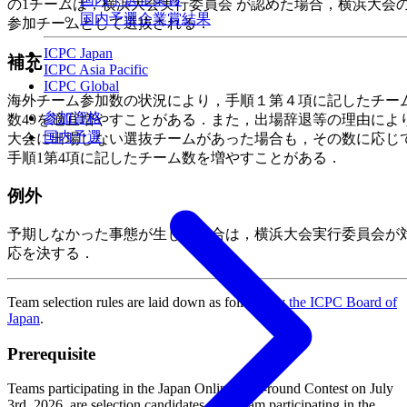
の1チームは，横浜大会実行委員会 が認めた場合，横浜大会
国内予選企業賞結果
参加チームとして選抜される．
ICPC Japan
補充
ICPC Asia Pacific
ICPC Global
海外チーム参加数の状況により，手順１第４項に記したチー
参加資格
数49を適宜増やすことがある．また，出場辞退等の理由によ
国内予選
大会に出場しない選抜チームがあった場合も，その数に応じ
手順1第4項に記したチーム数を増やすことがある．
例外
予期しなかった事態が生じた場合は，横浜大会実行委員会が
応を決する．
Team selection rules are laid down as follows by
the ICPC Board of
Japan
.
Prerequisite
Teams participating in the Japan Online First-round Contest on July
3rd, 2026, are selection candidates. The team participating in the