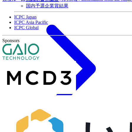
国内予選企業賞結果
ICPC Japan
ICPC Asia Pacific
ICPC Global
Sponsors