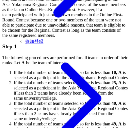
Asia Yokohama Regional Contest must consist of the same members
as the Japan Online First-Round Contest. However, if a
team participated with just one or two members in the Online First-
Round Contest because one or two members of the team were not
able to participate due to unavoidable reasons, that team is eligible to
be chosen for the Regional Contest as long as the team consists of
the same registered members.
参加登録
Step 1
The following procedures are performed for all teams in order of their
ranks. Let
A
be the team of interest.
If the total number of teams selected so far is less than
10,
A
is
selected as a participant in the Asia Yokohama Regional Contes
If the total number of teams selected so far is less than
25,
A
is
selected as a participant in the Asia Yokohama Regional Contes
if less than 3 teams have already been selected from the
same university/college.
If the total number of teams selected so far is less than
40,
A
is
selected as a participant in the Asia Yokohama Regional Contes
if less than 2 teams have already been selected from the
same university/college.
If the total number of teams selected so far is less than
49,
A
is