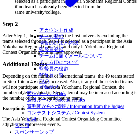
selected as a participant in the Asia Yokohama Regional Contes
if no team has already been selected from the
same university/college.
Step 2
アカウント作成
After Step 1, the best team from the host university excluding the
チーム登録
teams selected through Step 1 is selected as a participant in the Asia
情報の追加と確認
Yokohama Regional Contest if and only if Yokohama Regional
監督員登録
Contest Organizing Committee approves.
チームに届くメールについて
チームIDについて
Additional Teams
監督員の役割
監督員一覧
Depending on the number of international teams, the 49 teams stated
FAQ
in Step 1 item 4 may be increased. Also, if any of the selected teams
will not participate in the Asia Yokohama Regional Contest, the
登録状況
number of teams stated in Step 1 item 4 may be increased according t
競技ルール / Rules
the number of the non-participating teams.
選抜ルール / Selection Rules
審判団からの情報 / Information from the Judges
Exceptions
コンテストシステム / Contest System
The Asia Yokohama Regional Contest Organizing Committee
結果
adjudicates unforeseen events.
審判団
スポンサーシップ