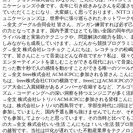
ニケーションズ小倉です。去年に引き続きみなさんを応援さ
ていただくことになり、大変嬉しく思っております。NTTコ
ュニケーションズは、世界中に張り巡らされたネットワーク
→全文 グーグル合同会社 皆さん、ガンガン練習すれば必ず己
の力となってきます。国内予選ではとても強い全国の同年代
ライバル達と実装のテクニックや、問題解決の能力を競い、
しみながらも成長していけます。ふだんから競技プログラミ
グ→全文 株式会社レコチョク こんにちは。レコチョクの松嶋
です。皆さんにとって音楽はどんな存在ですか？私は、様々
エンターテイメントを楽しむことができる現代において音楽
たった数十秒で人の感情を動かすことができる唯一のツール
と→全文 freee株式会社 ACM-ICPCに参加される皆さん こん
ちは、freee株式会社CTOの横路です。freeeにはACM-ICPCの
ジア大会に入賞経験があるメンバーが在籍するなど、アルゴ
ズム・コーディングへの深い洞察を持つエンジニアが多く活
→全文 株式会社レトリバ ACM-ICPCに参加される皆様こんに
ちは。株式会社レトリバの西鳥羽です。学部生時代に2回ほど
参加していました。国内予選も勝ち抜けませんでしたが、そ
でも参加してよかったと思っています。その当時と比べても
の大→全文 株式会社いい生活 こんにちは！いい生活 競プロ
の越智です。当社はIT化が遅れていた不動産業界をテクノロ