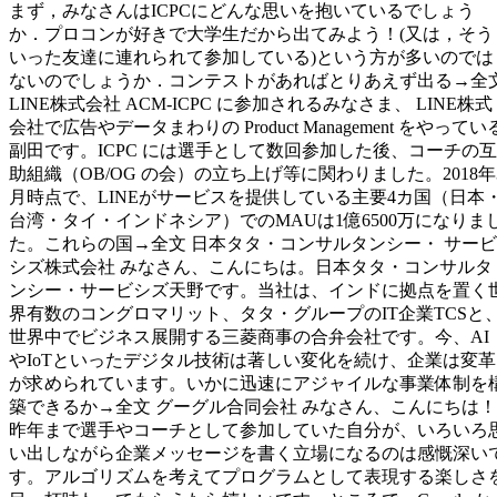
まず，みなさんはICPCにどんな思いを抱いているでしょう
か．プロコンが好きで大学生だから出てみよう！(又は，そう
いった友達に連れられて参加している)という方が多いのでは
ないのでしょうか．コンテストがあればとりあえず出る→全
LINE株式会社 ACM-ICPC に参加されるみなさま、 LINE株式
会社で広告やデータまわりの Product Management をやってい
副田です。ICPC には選手として数回参加した後、コーチの互
助組織（OB/OG の会）の立ち上げ等に関わりました。2018年
月時点で、LINEがサービスを提供している主要4カ国（日本
台湾・タイ・インドネシア）でのMAUは1億6500万になりま
た。これらの国→全文 日本タタ・コンサルタンシー・ サービ
シズ株式会社 みなさん、こんにちは。日本タタ・コンサルタ
ンシー・サービシズ天野です。当社は、インドに拠点を置く
界有数のコングロマリット、タタ・グループのIT企業TCSと
世界中でビジネス展開する三菱商事の合弁会社です。今、AI
やIoTといったデジタル技術は著しい変化を続け、企業は変革
が求められています。いかに迅速にアジャイルな事業体制を
築できるか→全文 グーグル合同会社 みなさん、こんにちは！
昨年まで選手やコーチとして参加していた自分が、いろいろ
い出しながら企業メッセージを書く立場になるのは感慨深い
す。アルゴリズムを考えてプログラムとして表現する楽しさ