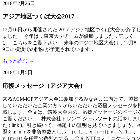
2018年2月26日
アジア地区つくば大会2017
12月16日から開催された 2017 アジア地区つくば大会 が終了
ました． 今年は，東京大学チームが優勝しました．詳しく
は，こちらをご覧下さい． 来年のアジア地区大会は，12月8
9日に横浜での開催が予定されています．
もっと読む →
2018年1月5日
応援メッセージ（アジア大会）
来るACM-ICPアジア大会に参加するみなさまに向けて、協賛
していただいた企業の方々からいただいた応援メッセージを
載します。全文は、筑波大会内の、応援メッセージのページ
ご覧ください。 株式会社ドワンゴ シェルソートの話をしま
た ( link )。引き続いて、補題 1 の証明を見ていきましょう。
題3: m, n, r を非負整数とし, x = (x_1, ..., x_{n+r}), y = (y_1, ...,
y_{m+r}) を任意の数列とする.→全文 NTTコミュニケーショ