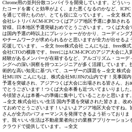
Chrome用の並列分散コンパイラを開発しています。どういっ
たコードを書くと効率がよく、また悪くなるのかなど、ICPC
を通じて得たものが、とても役に立っています。→全文 株式
会社レトリバ ACM-ICPCつくばアジア地区予選に参加される
皆様。日本地区予選突破おめでとうございます。つくば大会
は国内予選の時以上にプレッシャーがかかり、コーディング
やチームワークが求められるかと思いますが全力が出せるよ
応援しています。→全文 freee株式会社 こんにちは、freee株式
会社CTOの横路です。freeeにはACM-ICPCのアジア大会に入
経験があるメンバーが在籍するなど、アルゴリズム・コーデ
ングへの深い洞察を持つエンジニアが多く活躍しています。
術的な高い知見に基づいて、ユーザーの課題を→全文 株式会
社MUJIN こんにちは、株式会社MUJINの山内です！見事国内
予選を突破され、アジアつくば大会に出場される皆さん、お
でとうございます！つくば大会本番も近づいてまいりました
今頃皆さんは本番への準備に集中していることかと思います
→全文 株式会社いい生活 国内予選を突破された皆さま、改め
ておめでとうございます！いよいよアジア地区大会ですね。
さんが全力のパフォーマンスを発揮できるよう祈っておりま
す。我々いい生活は不動産業者向けの業務アプリケーション
クラウドで提供しています。→全文