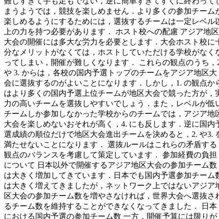
難しすぎて手も足もでない，逆に簡単すぎてすぐに終わって
まうようでは，競技を楽しめません．より多くの参加チーム
楽しめるようにするためには，選抜するチームは一定レベル
上の力を持つ必要があります． ホスト校への配慮 アジア地区
大会の開催には多大な労力を必要とします．大会ホスト校に
分なメリットがなくては，ホストしていただける学校がなく
ってしまい，開催が難しくなります． これらの観点のうち，2
や 3. からは，各校の国内予選トップのチームをアジア地区大
会に選抜するのがよいことになります．しかし，1. の観点か
はより多くの国内予選上位チームが地区大会で競った方が，
力の高いチームを選抜しやすいでしょう．また，レベルが低
チームしか参加しなかった学校からのチームでは，アジア地
大会を楽しめないおそれが高く，4. にも反します．逆に国内
選成績の順位だけで地区大会進出チームを決めると，2. や3. 
満たせないことになります． 選抜ルールはこれらの矛盾する
観点のバランスを考慮して策定しています． 参加経費の負担
について 日本以外で開催するアジア地区大会の参加チーム数
は大きく増加してきています．日本でも国内予選参加チーム
は大きく増えてきましたが，ネットワーク上ではないアジア
区大会の参加チーム数を増やさなければ，世界大会へ選抜さ
るチーム数を維持することができなくなってきました． 日本
における国内予選の参加チーム数 一方，開催予算には限りが