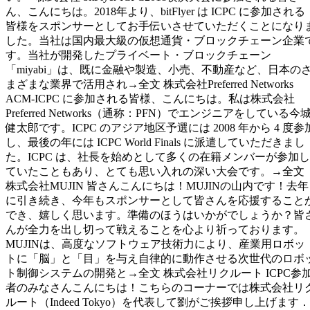
ん、こんにちは。2018年より、bitFlyer は ICPC に参加される
皆様をスポンサーとしてお手伝いさせていただくことになり
した。当社は国内最大級の仮想通貨・ブロックチェーン企業
す。当社が開発したプライベート・ブロックチェーン
「miyabi」は、既に金融や製造、小売、不動産など、日本の
まざまな業界で活用され→全文 株式会社Preferred Networks
ACM-ICPC に参加される皆様、こんにちは。私は株式会社
Preferred Networks（通称：PFN）でエンジニアをしている今
健太郎です。ICPC のアジア地区予選には 2008 年から 4 度参
し、最後の年には ICPC World Finals に派遣していただきまし
た。ICPC は、社長を始めとして多くの在籍メンバーが参加し
ていたこともあり、とても思い入れの深い大会です。→全文
株式会社MUJIN 皆さんこんにちは！MUJINの山内です！去年
に引き続き、今年もスポンサーとして皆さんを応援すること
でき、嬉しく思います。準備のほうはいかがでしょうか？皆
んが全力を出し切って戦えることを心より祈っております。
MUJINは、高度なソフトウェア技術力により、産業用ロボッ
トに「脳」と「目」を与え自律的に動作させる次世代のロボ
ト制御システムの開発と→全文 株式会社リクルート ICPC参
者のみなさんこんにちは！こちらのコーナーでは株式会社リ
ルート（Indeed Tokyo）を代表して劉がご挨拶申し上げます．