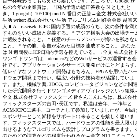
目一杯味わってもらえたら嬉しいです。ところで、Google か
らの今年の企業賞は、「国内予選の総正答数を N としたと
き、1 googol (=10^100) mod N 番目の正答→全文 株式会社いい
生活 writer: 株式会社いい生活 アルゴリズム同好会会長 越智
人 ■ A – e-seiseki ICPC 国内予選の成績のうち、次の条件を満
すものをいい成績と定義する。 * アジア横浜大会の出場チー
に選抜されること。 * 任意のチームメンバーが悔いを残さな
こと。 * その他、各自が定めた目標を達成すること。 あなた
は N 週間後にICPC国内予選を控えている。→全文 株式会社
ワンゴ ドワンゴは、niconicoなどのWebサービスの運営する会
社です。アプリケーションやサービス開発だけにとどまらず
低レイヤなソフトウェア開発はもちろん、FPGAを用いたハ
ドウェア開発まで行い、幅広い分野の技術者が活躍していま
す。また、機械学習, 3DCG, コンピュータビジョンなどに関
した研究開発を行うドワンゴメディアヴィレッジという組織
全文 株式会社フィックスターズ 皆さんこんにちは。株式会社
フィックスターズの吉田･長江です。私達は去年、一昨年と
ACM-ICPCに選手、コーチとして参加していましたが、今回
スポンサーとして皆様をサポート出来ることを嬉しく思いま
す。フィックスターズでは、ハードウェアの性能を最大限引
出せるようなアルゴリズムを設計しプログラムを書きます。
のためどの演算がどの程度行われるか→全文 NTTコミュニケ