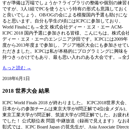
すが準備は万端でしょうか？ライブラリの整備や個別の練習
ですが、3人1組でPCを使うという特有の形式も意識しておく
と良いでしょう。OB/OGの会による模擬国内予選も助けにな
ると思います。自分も学生の頃にはICPCに参加しており、
World Finalsにも→全文 株式会社ディー・エヌ・エー ACM-
ICPC 2018 国内予選に参加される皆様、こんにちは。株式会
ディー・エヌ・エーのエンジニア汐田です。ICPCには2009年
度から2013年度まで参加し、アジア地区大会にも参加させて
ただきました。ICPCは私が本格的にプログラミングに興味を
持つきっかけでもあり、最も思い入れのある大会です。→全
もっと読む →
2018年6月1日
2018 世界大会 結果
ICPC World Finals 2018 が終わりました。 ICPC2018世界大会
日本からの参加チームは東京大学が8問正解で4位(金メダル)
東京工業大学が5問正解、筑波大学が2問正解でした。お疲れ
でした！ 公式順位表 問題 中継放送（録画で見えます） なお
彰式では、ICPC Board Japan の筧先生が、Asia Associate Directo