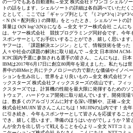
の一つでもある自動運転→全文 株式会社ドワンゴ シェルソー
トの話をします。シェルソートの詳細は各自調べていただく
ととして、ここでは「ギャップ列として 『{ 2^p*3^q | 2^p*3^
< N (N = 配列長) } の降順』をとったとき、シェルソートの計
算量は O(N log^2(N)) になる →全文 ヤフー株式会社 こんにち
は。ヤフー株式会社 競技プログラミング同好会です。今年
スポンサーとしてお手伝いすることができ、嬉しく思います
ヤフーは、「課題解決エンジン」として、情報技術を使った
人々や社会の課題の解決に取り組んで →全文 日本IBM ACM-
ICPC国内予選に参加される選手の皆さん、こんにちは。日本
IBMは2017年6月17日に創立80周年を迎えました。私たちは世
界中のIBMerと共にテクノロジーの力で新たな価値やイノベ
ションを生み出し、世界をより良いもの→全文 株式会社フィ
ックスターズ 株式会社フィックスターズの佐山です。フィッ
クスターズでは、計算機の性能を最大限に発揮するためのソ
トウェア、ハードウェア開発に取り組んでいます。開発現場
は、数多くのアルゴリズムに対する深い理解や、正確→全文
株式会社MUJIN 皆さんこんにちは！MUJINの山内です！去年
に引き続き、今年もスポンサーとして皆さんを応援すること
でき、嬉しく思います。準備のほうはいかがでしょうか？皆
んが全力を出し切って戦えることを心より→全文 NTTコミュ
ニケーションズ株式会社 みなさん、こんにちは。NTTコミュ