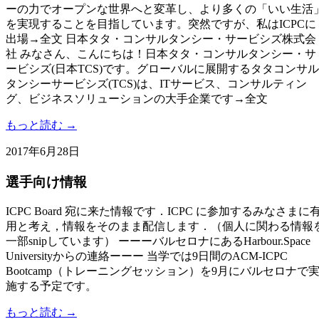
ーの力でオープンな世界へと変革し、より多くの「いい生活
を実現することを目指しています。突然ですが、私はICPCに
出場→全文 日本タタ・コンサルタンシー・サービシズ株式会
社 みなさん、こんにちは！日本タタ・コンサルタンシー・サ
ービシズ(日本TCS)です。グローバルに展開するタタコンサル
タンシーサービシズ(TCS)は、ITサービス、コンサルティン
グ、ビジネスソリューションの大手企業です→全文
もっと読む →
2017年6月28日
選手向け情報
ICPC Board 宛に来た情報です．ICPC に参加するみなさまに
用と考え，情報をそのまま配信します．（個人に関わる情報
一部snipしています） ーーーバルセロナにあるHarbour.Space
Universityからの連絡ーーー 当学では9日間のACM-ICPC
Bootcamp（トレーニングセッション）を9月にバルセロナで
施する予定です。
もっと読む →