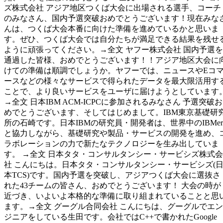
ズ株式会社 アジア地区つくば大会に出場される選手、コーチ
のみなさん、国内予選突破おめでとうございます！現在みな
んは、つくば大会本番に向けた準備を進めているかと思いま
す。ぜひ、つくば大会では自分たちが満足できる結果を残せ
ように頑張ってください。→全文 ヤフー株式会社 国内予選を
通過した皆様、おめでとうございます！！アジア地区大会に
けての準備は順調でしょうか。ヤフーでは、ニュースやEコ
ースなどの様々なサービスで得られたデータを最大限活用す
ことで、より良いサービスをユーザに届けようとしています
→全文 日本IBM ACM-ICPCに参加されるみなさん 予選突破お
めでとうございます、そしてはじめまして。IBM東京基礎研
所の石崎です。日本IBMの研究員・開発者は、世界中のIBMer
と協力しながら、基礎研究や製品・サービスの開発を進め、
ラボレーションの力で新たなテクノロジーを生み出していま
す。 →全文 日本タタ・コンサルタンシー・サービシズ株式会
社 こんにちは。日本タタ・コンサルタンシー・サービシズ(
本TCS)です。国内予選を突破し、アジアつくば大会に選抜さ
れた43チームの皆さん、おめでとうございます！ 大会の時が
近づき、いよいよ本格的な準備に取り組まれていることと思
ます。→全文 グーグル合同会社 こんにちは、グーグルでエン
ジニアをしている生田です。会社ではC++で書かれたGoogle