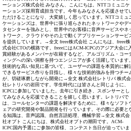
ーションズ株式会社 みなさん、こんにちは。NTTコミュニケ
ーションズ採用育成担当です。今年もみなさんを応援させて
ただけることになり、大変嬉しく思っています。NTTコミュ
ケーションズは、世界中に張り巡らされたネットワークやデ
タセンターを強みとし、世界中のお客様に音声サービスやネ
トワーク、クラウドやその上で動くアプリケーションサービ
を提供しています。→全文 freee株式会社 こんにちは、freee株
式会社CTOの横路です。freeeにはACM-ICPCのアジア大会に
賞経験があるメンバーが在籍するなど、アルゴリズム・コー
ィングへの深い洞察を持つエンジニアが多く活躍しています
技術的な高い知見に基づいて、ユーザーの課題を本質的に解
できるサービス作りを目指し、様々な技術的強みを持つチー
が、切磋琢磨しながら開発に→全文 株式会社レトリバ 株式会
社レトリバの岩田です。学生時代には皆さんと同じように、
ICPCに参加していました。去年に引き続き、スポンサーとし
てみなさんを応援できることを嬉しく思います。レトリバで
は、コールセンターの課題を解決するために、様々なソフト
ェアの研究開発や製品開発を行っています。その際に必要と
る知識は、音声認識、自然言語処理、機械学習→全文 株式会
社オプト こんにちは、株式会社オプトの潮田です。ACM-
ICPC国内予選にご参加の皆様、コンテスト当日が迫っていま