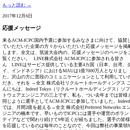
もっと読む →
2017年12月6日
応援メッセージ
来るACM-ICPC国内予選に参加するみなさまに向けて、協賛
ていただいた企業の方々からいただいた応援メッセージを掲
します。全文は、筑波大会内の、応援メッセージのページを
覧ください。 LINE株式会社 ACM-ICPCに参加される皆さ
ん LINEはサービス提供している主要4カ国（日本、台湾、
イ、インドネシア）におけるMAUは1億7000万人となりまし
た。沢山の方に普段のコミュニケーションとして利用してい
だき、それを →全文 株式会社リクルートホールディングス 
んにちは、Indeed Tokyo（リクルートホールディングス）ソフ
トウェアエンジニアの三上です。私も、つい去年までは皆様
同じように選手としてACM-ICPCに参加していました。Indee
では、月間2億を超える→全文 株式会社Preferred Networks エ
ジニアの楠本です。早いものでICPCには選手や運営のボラン
ティアなどで関わり続けて9年近くが経ちました。選手の皆様
を応援しているのは毎年のことなので、今回は弊社の事業領