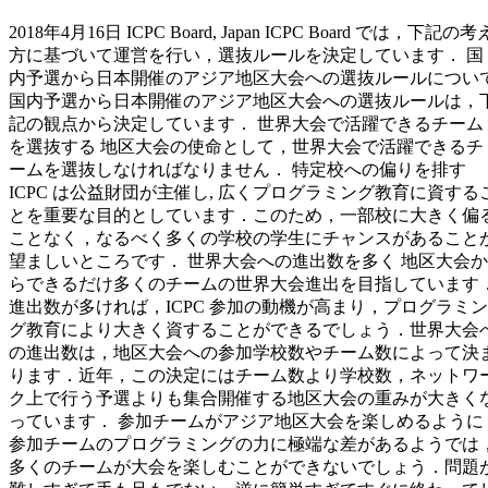
2018年4月16日 ICPC Board, Japan ICPC Board では，下記の考
方に基づいて運営を行い，選抜ルールを決定しています． 国
内予選から日本開催のアジア地区大会への選抜ルールについ
国内予選から日本開催のアジア地区大会への選抜ルールは，
記の観点から決定しています． 世界大会で活躍できるチーム
を選抜する 地区大会の使命として，世界大会で活躍できるチ
ームを選抜しなければなりません． 特定校への偏りを排す
ICPC は公益財団が主催し, 広くプログラミング教育に資する
とを重要な目的としています．このため，一部校に大きく偏
ことなく，なるべく多くの学校の学生にチャンスがあること
望ましいところです． 世界大会への進出数を多く 地区大会か
らできるだけ多くのチームの世界大会進出を目指しています
進出数が多ければ，ICPC 参加の動機が高まり，プログラミン
グ教育により大きく資することができるでしょう．世界大会
の進出数は，地区大会への参加学校数やチーム数によって決
ります．近年，この決定にはチーム数より学校数，ネットワ
ク上で行う予選よりも集合開催する地区大会の重みが大きく
っています． 参加チームがアジア地区大会を楽しめるように
参加チームのプログラミングの力に極端な差があるようでは
多くのチームが大会を楽しむことができないでしょう．問題