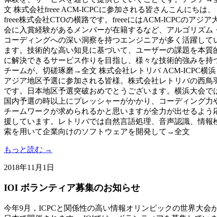
文 株式会社freee ACM-ICPCに参加される皆さんこんにちは、
freee株式会社CTOの横路です。freeeにはACM-ICPCのアジア
会に入賞経験があるメンバーが在籍するなど、アルゴリズム
コーディングへの深い洞察を持つエンジニアが多く活躍して
ます。技術的な高い知見に基づいて、ユーザーの課題を本質
に解決できるサービス作りを目指し、様々な技術的強みを持
チームが、切磋琢磨→全文 株式会社レトリバ ACM-ICPC横浜
アジア地区予選に参加される皆様。株式会社レトリバの西鳥
です。日本地区予選突破おめでとうございます。横浜大会で
国内予選の時以上にプレッシャーがかかり、コーディング力
チームワークが求められるかと思いますが全力が出せるよう
援しています。レトリバでは自然言語処理、音声認識、情報
索を用いて企業向けのソフトウェアを開発して→全文
もっと読む →
2018年11月1日
IOI ボランティア募集のお知らせ
今年9月，ICPCと関係性の高い情報オリンピックの世界大会