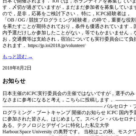
日本で開催されます． IOIでは，ボランティアを募集してい
す．〆切が過ぎていますが，まだまだ参加者を募集していま
ので，是非，応募をご検討下さい． 特に，ICPC経験者は，
「OB / OG / 競技プログラミング経験者」の枠で，重要な役割
を果たすことが期待されており，条件も優遇されています．
内予選だけしか参加したことがない，等でもかまいません．
お，交通費等は支給され，宿泊についても実行委員会にて負
されます． https://jp.ioi2018.jp/volunteer/
もっと読む →
2018年8月2日
お知らせ
日本主催のICPC実行委員会の主催ではないですが，選手のみ
なさまに参考になると考え，こちらに投稿します． --------------
------------------------------------------------------------------ バルセロナ・
ログラミング・ブートキャンプ 開催のお知らせ ICPC 国内予
に参加された皆さん、はじめまして。スペイン・バルセロナ
ある、テクノロジとデザインに特化した私立大学
Harbour.Space University の奥野です。 当校はこの秋、モスク