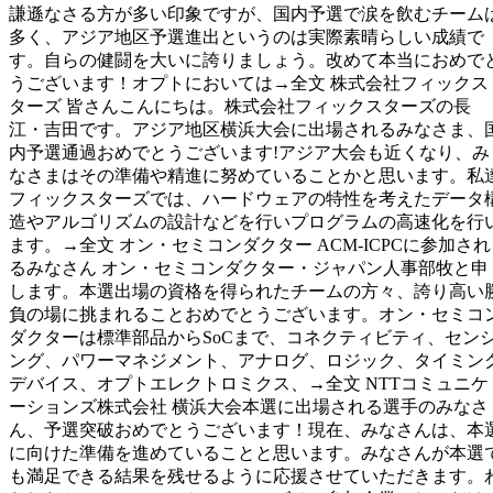
謙遜なさる方が多い印象ですが、国内予選で涙を飲むチーム
多く、アジア地区予選進出というのは実際素晴らしい成績で
す。自らの健闘を大いに誇りましょう。改めて本当におめで
うございます！オプトにおいては→全文 株式会社フィックス
ターズ 皆さんこんにちは。株式会社フィックスターズの長
江・吉田です。アジア地区横浜大会に出場されるみなさま、
内予選通過おめでとうございます!アジア大会も近くなり、み
なさまはその準備や精進に努めていることかと思います。私
フィックスターズでは、ハードウェアの特性を考えたデータ
造やアルゴリズムの設計などを行いプログラムの高速化を行
ます。→全文 オン・セミコンダクター ACM-ICPCに参加され
るみなさん オン・セミコンダクター・ジャパン人事部牧と申
します。本選出場の資格を得られたチームの方々、誇り高い
負の場に挑まれることおめでとうございます。オン・セミコ
ダクターは標準部品からSoCまで、コネクティビティ、セン
ング、パワーマネジメント、アナログ、ロジック、タイミン
デバイス、オプトエレクトロミクス、→全文 NTTコミュニケ
ーションズ株式会社 横浜大会本選に出場される選手のみなさ
ん、予選突破おめでとうございます！現在、みなさんは、本
に向けた準備を進めていることと思います。みなさんが本選
も満足できる結果を残せるように応援させていただきます。