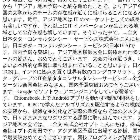
から「アジア」地区予選へと駒を進めたことで、よりアジア
国の大学からのチームの存在感が近くに感じらることになる
思います。近年、アジア地区は IT のマーケットとしての成長
も著しいですが、それ以上にIT イノベーションが生まれる地
域としての存在感も増しています。そういった中で、→全文
日本タタ・コンサルタンシー・ サービシズ株式会社 こんにち
は。日本タタ・コンサルタンシー・サービシズ(日本TCS)で
す。国内予選を突破し、アジア地区横浜大会に選抜された45
ームの皆さん、おめでとうございます！大会の時が近づき、
よいよ本格的な準備に取り組まれていることと思います。日
TCSは、インドに拠点を置く世界有数のコングロマリット、
タ・グループのIT企業タタコンサルタンシーサービシズ→全
グーグル合同会社 みなさん、国内予選突破おめでとうござい
ます！Google でソフトウェアエンジニアをしている瀧瀬で
す。 Chromebook 上で Android アプリを動かす機能の開発をし
ています。ICPC で学んだアルゴリズムを駆使するような機能
の実装から、複雑な並列化など実際の業務ならではのタスク
で、日々さまざまなワクワクする課題に取り組んでいます。
ジア地区大会では、→全文 株式会社オプト こんにちは、株式
会社オプトの潮田です。アジア地区予選に出場する皆様、国
予選突破おめでとうございます。競技プログラミング界隈で