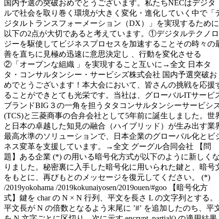
国内予選の突破おめでとうございます。私たちNECはデジタ
ルで社会を取り巻く環境が大きく変化・進化していく中で「
ジタルトランスフォーメーション（DX）」を実現するために
以下の2点が大切であると考えています。①デジタルテクノロ
ジーを駆使してビジネスプロセスを加速することその時々の
善を直ちに見極め迅速に意思決定し 、行動を変化させる
②「オープンな組織 」を実現すること互いに→全文 日本タ
タ・コンサルタンシー・サービシズ株式会社 国内予選突破お
めでとうございます！本大会において、皆さんの挑戦を応援
ることができとても光栄です。当社は、グローバルITサービ
ブランドBIG３の一角を担うタタコンサルタンシーサービシ
(TCS)と三菱商事の合弁会社として5年前に誕生しました。世
と日本の卓越した知見の融合（ハイブリッド）が生み出す業
最高水準のソリューションで、日本企業のグローバル化とビ
ネス変革を支援しています。→全文 グーグル合同会社 【問
題】ある企業 (*) の用いる暗号化方式が以下のように新しく
りました。秘密裏に入手した暗号化に用いられた鍵と、暗号
をもとに、再びもとのメッセージを復元してください。 (*)
/2019yokohama /2019kokunaiyosen/2019ouen/#goo 【暗号化方
式】鍵を char の N × N 行列、平文を長さ L の文字列とする。
平文長が N の倍数となるよう末尾に ’#’ を追加したのち、平
を N 文字ごとに区切り、次に示す encrypt_partial() の適用結果