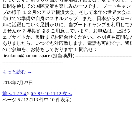
日間を通しての国際交流も楽しみの一つです。 ブートキャン
プの様子 １２月のアジア横浜大会、そして来年の世界大会に
向けての準備や自身のスキルアップ、また、日本からグロー
ルに活躍していく足掛かりに、当ブートキャンプを利用して
ませんか？ 早期割引をご用意しています。お申込は、上記ウ
ェブサイトか、奥野までお問合せください。不明点や質問な
ありましたら、いつでも対応致します。電話も可能です。皆
のご参加を、お待ちしております！ 問合せ：
rie.okuno@harbour.space
(担当:奥野) --------------------------------------
-----------------------------------------
もっと読む →
2018年7月23日
前へ
1
2
3
4
5
6
7
8
9
10
11
12
次へ
ページ 5 / 12 (113 件中 10 件表示)