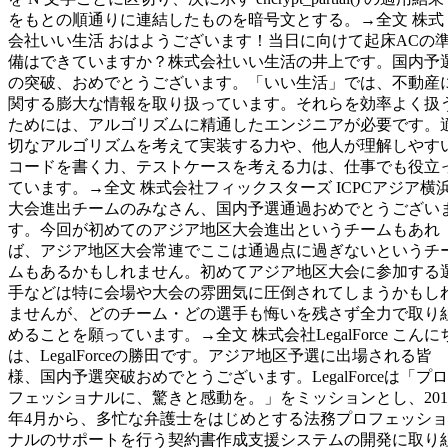
をもとの順通りに連結したものを暗号文とする。→全文 株式
会社いい生活 おはようございます！当日に向けて起床ACの
備はできていますか？株式会社いい生活の井上です。国内予
の突破、おめでとうございます。「いい生活」では、不動産
関する膨大な情報を取り扱っています。それらを効率よく扱
ためには、アルゴリズムに精通したエンジニアが必要です。
切なアルゴリズムを考えて実装する力や、他人が理解しやす
コードを書く力、テストケースを考える力は、仕事でも役立
ています。→全文 株式会社フィックスターズ ICPCアジア横
大会進出チームのみなさん、国内予選通過おめでとうござい
す。今回が初めてのアジア地区大会進出というチームもあれ
ば、アジア地区大会常連でここは通過点に過ぎないというチ
ムもあるかもしれません。初めてアジア地区大会に参加する
手などは特に会場や大会の雰囲気に圧倒されてしまうかもし
ませんが、どのチーム・どの選手も悔いを残さず全力で取り
めることを願っています。→全文 株式会社LegalForce こんに
は、LegalForceの勝田です。アジア地区予選に出場される皆
様、国内予選突破おめでとうございます。LegalForceは「プロ
フェッショナルに、驚きと感動を。」をミッションとし、201
年4月から、多忙な弁護士をはじめとする法務プロフェッショ
ナルのサポートを行う契約書作成支援システムの開発に取り