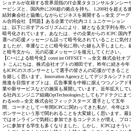
ショナルが在籍する世界屈指のIT企業タタコンサルタンシー
ービシズと、国内外に200超の拠点を持ち、1,200社を超える
結対象会社と協働しながらビジネスを展開する→全文 グーグ
ル合同会社 【問題】ある企業での社内コミュニケーション
は、以下に示すアルゴリズムにより、鍵となる文字列を用い
暗号化されています。あなたは、その企業からの ICPC 国内
選への応援メッセージも誤って暗号化されていることに気付
ましたが、幸運なことに暗号化に用いた鍵も入手しました。
と暗号文から、元の応援メッセージを復元してください。
【C++による暗号化】const int OFFSET = →全文 株式会社オプ
ト こんにちは、株式会社オプトの潮田です。昨年に続き今年
もICPCのスポンサーとして選手の皆さんの応援ができること
を嬉しく思います。Innovation Agencyとしてデジタルシフト
推進を目指すオプトは、広告事業を中枢に据えつつノンアド
業や新サービスなどの施策も展開しています。近年拡大して
る社内エンジニア組織OptTechnologiesとしてもアドテクにま
わるweb→全文 株式会社フィックスターズ 選手として五年
間、コーチとして一年間ICPCに関わってきた私が、今年はス
ポンサーという形で関われることを大変嬉しく思います。最
ではオンラインで気軽に参加できるコンテストが増え、プロ
ンに参加する学生も多くなりました。しかし、ICPCはそうい