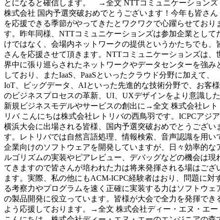
とになると確信します。 →全文 NTTコミュニケーションズ
株式会社 国内予選突破おめでとうございます！今年も皆さん
を応援できる季節がやってきたとワクワクで心躍らせており
す。昨年同様、NTTコミュニケーションズは参加企業として
けではなく、会場内ネットワークの提供というかたちでも、
さんを応援させて頂きます。NTTコミュニケーションズは、
界中に張り巡らされたネットワークやデータセンターを強み
しており、またIaaS、PaaSといったクラウド分野に加えて、
IoT、ビッグデータ、AIといった先進的な技術分野で、お客様
のビジネスプロセスの革新、UI、UXデザインをより意識し
新規ビジネスモデルやサービスの創出に→全文 株式会社レト
リバ こんにちは株式会社レトリバの西鳥羽です。ICPCアジア
横浜大会に出場される皆様、国内予選突破おめでとうござい
す。レトリバでは自然言語処理、情報検索、音声認識を用い
企業向けのソフトウェアを開発していますが、日々効率的な
ルゴリズムの実装やピアレビュー、デバッグなどの機会は現
てきますので皆さんが培われた力は将来発揮される場はござ
ます。実際、私の他にもACM-ICPC経験者はおり、問題に対
る考察力やプログラムを速く正確に実装する力はソフトウェ
の製品開発に役立っています。皆様が大会で全力を発揮でき
よう応援しております。→全文 株式会社ディー・エヌ・エー
こんにちは、株式会社ディー・エヌ・エーのエンジニアの森