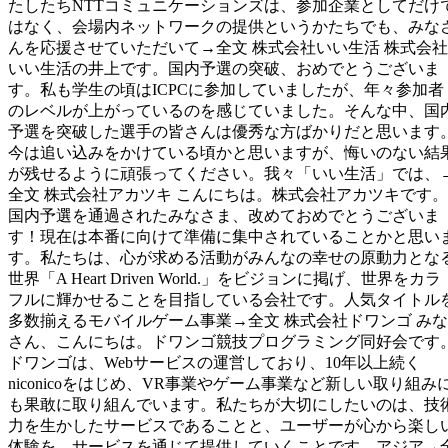
たしたちNTTコミュニケーションズは、参加企業としてだけ
はなく、会場内ネットワークの提供というかたちでも、みな
んを応援させていただいて→全文 株式会社いい生活 株式会社
いい生活の井上です。国内予選の突破、おめでとうございま
す。私も学生の頃はICPCに参加していましたが、年々参加者
のレベルが上がっているのを感じていました。そんな中、国
予選を突破した選手の皆さんは優秀な方ばかりだと思います
今は追い込みをかけている頃かと思いますが、悔いのない結
が残せるように頑張ってください。我々「いい生活」では、
全文 株式会社アカツキ こんにちは。株式会社アカツキです。
国内予選を通過されたみなさま、改めておめでとうございま
す！現在は本番に向けて準備に集中されていることかと思い
す。私たちは、心が求める活動がみんなの幸せの原動力とな
世界「A Heart Driven World.」をビジョンに掲げ、世界をカラ
フルに輝かせることを目指している会社です。人気タイトル
多数揃えるモバイルゲーム事業→全文 株式会社ドワンゴ みな
さん、こんにちは。ドワンゴ競技プログラミング同好会です
ドワンゴは、Webサービスの運営しており、10年以上続く
niconicoをはじめ、VR事業やゲーム事業など新しい取り組み
も果敢に取り組んでいます。私たちが大切にしたいのは、技
力を生かしたサービスであることと、ユーザーが心から楽し
体験を、サービスを通じて提供していくことです。アジア→