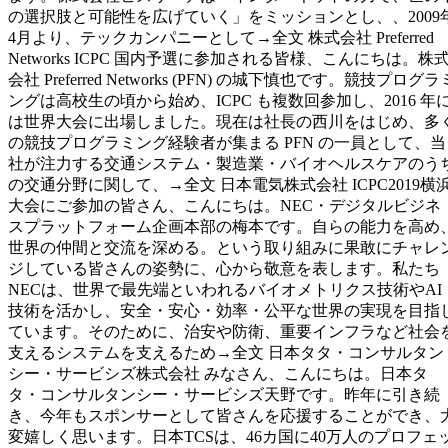
の選択肢と可能性を広げていく」をミッションとし、、2009
4月より、テックカンパニーとして→全文 株式会社 Preferred
Networks ICPC 国内予選に参加される皆様、こんにちは。株
会社 Preferred Networks (PFN) の城下慎也です。競技プログラ
ングは高校生の頃から始め、ICPC も複数回参加し、2016 年
は世界大会に出場しました。現在は社長の西川をはじめ、多
の競技プログラミング経験者が集まる PFN の一員として、当
社が注力する交通システム・製造業・バイオヘルスケアのう
の交通分野に関して、→全文 日本電気株式会社 ICPC2019横
大会にご参加の皆さん、こんにちは。NEC・デジタルビジネ
スプラットフォーム企画本部の梅本です。自らの能力を高め
世界の仲間と交流を深める。という取り組みに果敢にチャレ
ジしている皆さんの姿勢に、心から敬意を表します。私たち
NECは、世界で最先端といわれるバイオメトリクス技術やAI
技術を活かし、安全・安心・効率・公平な世界の実現を目指
ています。そのために、治安や防衛、重要インフラなど社会
支えるシステムを支えるため→全文 日本タタ・コンサルタン
シー・サービシズ株式会社 みなさん、こんにちは。日本タ
タ・コンサルタンシー・サービシズ天野です。昨年に引き続
き、今年もスポンサーとして皆さんを応援することができ、
変嬉しく思います。日本TCSは、46カ国に40万人のプロフェ