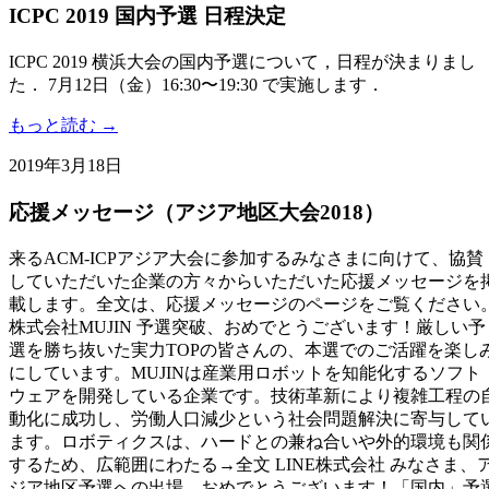
ICPC 2019 国内予選 日程決定
ICPC 2019 横浜大会の国内予選について，日程が決まりまし
た． 7月12日（金）16:30〜19:30 で実施します．
もっと読む →
2019年3月18日
応援メッセージ（アジア地区大会2018）
来るACM-ICPアジア大会に参加するみなさまに向けて、協賛
していただいた企業の方々からいただいた応援メッセージを
載します。全文は、応援メッセージのページをご覧ください
株式会社MUJIN 予選突破、おめでとうございます！厳しい予
選を勝ち抜いた実力TOPの皆さんの、本選でのご活躍を楽し
にしています。MUJINは産業用ロボットを知能化するソフト
ウェアを開発している企業です。技術革新により複雑工程の
動化に成功し、労働人口減少という社会問題解決に寄与して
ます。ロボティクスは、ハードとの兼ね合いや外的環境も関
するため、広範囲にわたる→全文 LINE株式会社 みなさま、
ジア地区予選への出場、おめでとうございます！「国内」予