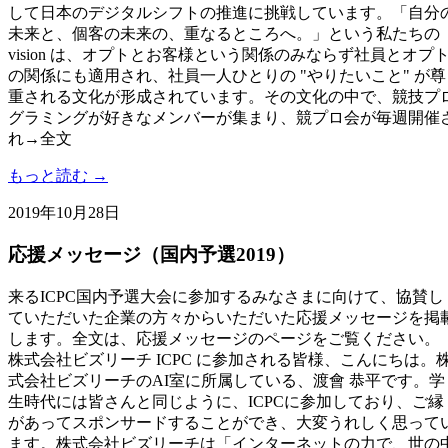
して日本のデジタルシフトの推進に挑戦しています。「自分
未来と、個客の未来の、重なるところへ。」という私たちの
vision は、オプトとお客様という関係のみならず社員とオプ
の関係にも適用され、社員一人ひとりの "やりたいこと" が尊
重される文化が形成されています。その文化の中で、競技プ
グラミングが好きなメンバーが集まり、競プロ会が毎週開催
れ→全文
もっと読む →
2019年10月28日
応援メッセージ（国内予選2019）
来るICPC国内予選大会に参加するみなさまに向けて、協賛し
ていただいた企業の方々からいただいた応援メッセージを掲
します。全文は、応援メッセージのページをご覧ください。
株式会社ビズリーチ ICPC に参加される皆様、こんにちは。
式会社ビズリーチのAI室に所属している、渡會 恭平です。学
生時代には皆さんと同じように、ICPCに参加しており、ご縁
があってスポンサードすることができ、大変うれしく思って
ます。株式会社ビズリーチは「インターネットの力で、世の