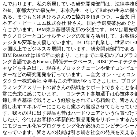
んでおります。私の所属している研究開発部門は、法律事務
Zelo、京都大学の森先生、末永先生、そしてRubyの生みの親
ある、まつもとゆきひろさんのご協力を頂きつつ、→全文 日
本アイ・ビー・エム株式会社 皆さん、国内予選突破おめでと
うございます。IBM東京基礎研究所の今道です。IBMは最先
テクノロジーとコンサルティングの知見を活用して、お客様
デジタル変革を支援しています。1911年に創業し、世界の170
ヶ国以上でビジネスを展開しています。研究開発部門である
IBM Researchは1945年に始まり、これまでに最初のプログラ
ング言語であるFortran, 関係データベース、RISCアーキテク
ャなどを生み出し、現在もブロックチェーンや量子コンピュ
ターなどの研究開発を行っています。→全文 オン・セミコン
ダクター株式会社 今年もこの季節がやってきました。プログ
ラミングアスリートの皆さんの熱戦をサポートできることを
常に光栄に感じています。 コンテスト参加選手は心技体を
錬し世界基準で戦うという経験をされている精鋭で、皆さん
醸し出すエネルギーにこちらも癒され奮起させてもらってい
す。我々の世に出す製品も昔はハードウェアという位置づけ
したが、今ではお客様の革新的な製品開発をサポートするた
にモジュール化やプログラミング化が必須のコンピテンシー
なっています。皆さんの技能は引き続き社会の発展を支える