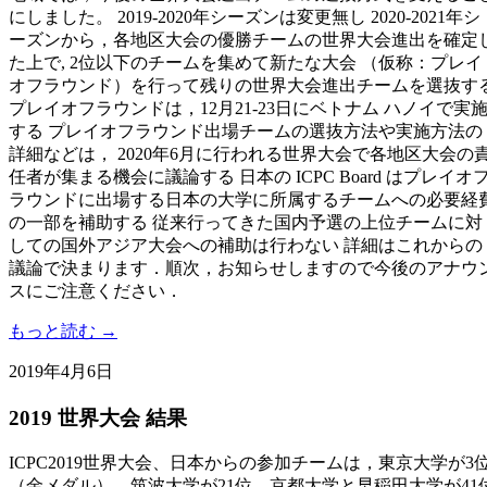
にしました。 2019-2020年シーズンは変更無し 2020-2021年シ
ーズンから，各地区大会の優勝チームの世界大会進出を確定
た上で, 2位以下のチームを集めて新たな大会 （仮称：プレイ
オフラウンド）を行って残りの世界大会進出チームを選抜す
プレイオフラウンドは，12月21-23日にベトナム ハノイで実
する プレイオフラウンド出場チームの選抜方法や実施方法の
詳細などは， 2020年6月に行われる世界大会で各地区大会の
任者が集まる機会に議論する 日本の ICPC Board はプレイオ
ラウンドに出場する日本の大学に所属するチームへの必要経
の一部を補助する 従来行ってきた国内予選の上位チームに対
しての国外アジア大会への補助は行わない 詳細はこれからの
議論で決まります．順次，お知らせしますので今後のアナウ
スにご注意ください．
もっと読む →
2019年4月6日
2019 世界大会 結果
ICPC2019世界大会、日本からの参加チームは，東京大学が3
（金メダル），筑波大学が21位，京都大学と早稲田大学が41