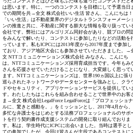
ったコンテストとはひと味もふた味も違ったコンテストだと
は思います。特に、一つのコンテストを目標にして予選当日
での期間を共→全文 株式会社いい生活 皆さん、こんにちは！
「いい生活」は不動産業界のデジタルトランスフォーメーシ
ンの推進と共に、不動産に関する膨大な情報を取り扱ってい
会社です。弊社にはアルゴリズム同好会があり、競プロの問
をみんなで解いたり、コンテストに参加したりなどの活動を
っています。私もICPCには2013年度から2017年度まで参加し
ており、アジア地区大会にも参加させていただきました。→
文 NTTコミュニケーションズ株式会社 みなさん、こんにち
は。NTTコミュニケーションズ採用育成担当です。今年もみ
さんを応援させていただけることになり、大変嬉しく思って
ます。NTTコミュニケーションズは、世界190ヵ国以上に張り
巡らされたネットワークやデータセンターを強みとし、クラ
ドやセキュリティ、アプリケーションサービスを提供してい
す。わたしたちはこれらを組み合わせることで世界中のお客
ま→全文 株式会社LegalForce LegalForceは「プロフェッショナ
ルに、驚きと感動を。」をミッションとし、2017年4月から、
多忙な弁護士をはじめとする法務プロフェッショナルのサポ
トを行う契約書作成支援システムの開発に取り組んでおりま
す。私は、学生時代にICPCに出会いました。当時は選手とし
ての参加でしたが、今回は皆さんが主役であるコンテストに