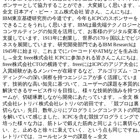
ポンサーとして協力することができ、大変嬉しく思います。
全文 日本アイ・ビー・エム株式会社 皆さん、こんにちは。
IBM東京基礎研究所の今道です。今年もICPCのスポンサーを
できることをうれしく思います。IBMは最先端テクノロジー
コンサルティングの知見を活用して、お客様のデジタル変革
支援しています。1911年に創業し、世界の170ヶ国以上でビジ
ネスを展開しています。研究開発部門であるIBM Researchは
1945年に始まり、これまでにバーコードやATMなどを生み出
し→全文 freee株式会社 ICPCに参加される皆さんこんにちは
freee株式会社CTOの横路です。freeeにはICPCのアジア大会に
入賞経験があるメンバーが在籍するなど、アルゴリズム・コ
ディングへの深い洞察を持つエンジニアが多く活躍していま
す。技術的な高い知見に基づいて、ユーザーの課題を本質的
解決できるサービス作りを目指し、様々な技術的強みを持つ
ームが、切磋琢磨しながら開発にあたっています。→全文 株
式会社レトリバ 株式会社レトリバの岩田です。「競プロは裏
切らない」先日、数年ぶりにプログラミングコンテストの問
を解いていて感じました。ICPCを含む競技プログラミングで
培った様々な力は、筋トレで鍛えた筋肉と同じように裏切ら
い、と。止めると徐々に衰えていく、という点も同じですね
レトリバでは、コールセンターの課題を→全文