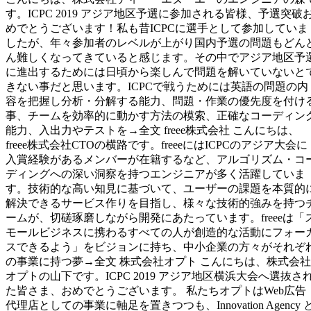
す。ICPC 2019 アジア地区予選に参加される皆様、予選突破
めでとうございます！私も昔ICPCに選手として参加していま
したが、年々参加者のレベルが上がり国内予選の問題もどん
ん難しくなってきていると感じます。その中でアジア地区予
に進出するためには日頃から楽しんで問題を解いていないと
きない事だと思います。ICPCで戦うためには英語の問題の内
容を把握し分析・分解する能力、問題・作業の優先度を付け
事、チームを効率的に動かす方法の模索、正確なコーディン
能力、入出力やテストを→全文 freee株式会社 こんにちは、
freee株式会社CTOの横路です。freeeにはICPCのアジア大会に
入賞経験があるメンバーが在籍するなど、アルゴリズム・コ
ディングへの深い洞察を持つエンジニアが多く活躍していま
す。技術的な高い知見に基づいて、ユーザーの課題を本質的
解決できるサービス作りを目指し、様々な技術的強みを持つ
ームが、切磋琢磨しながら開発にあたっています。freeeは「
モールビジネスに携わるすべての人が創造的な活動にフォー
スできるよう」をビジョンに持ち、中小企業の方々がそれぞ
の事業に持つ夢→全文 株式会社オプト こんにちは、株式会社
オプトの山下です。ICPC 2019 アジア地区横浜大会へ選抜さ
た皆さま、おめでとうございます。 私たちオプトはWeb広告
代理店としての事業に軸足を置きつつも、Innovation Agency 