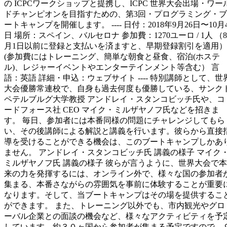
の ICPCワークショップと提携し、ICPC 世界大会出場・ワー
ドチャンピオンを目指すための、第3回・プログラミング・ブ
ートキャンプを開催します。 ---- 日付：2018年9月26日〜10月
日 場所：スペイン、バルセロナ 参加費：1270ユーロ / 1人 （8
月1日以前に登録と支払いを済ますと、早期登録割引を適用）
(参加費にはトレーニング、簡単な朝食と昼食、宿泊(ホステ
ル)、レジャーイベントやエンターテインメント等含む） 言
語：英語 詳細・申込：ウェブサイト ---- 特別講師として、世
大会優勝常連校で、自身も過去何度も優勝している、サンク
ペテルブルグ大学教授 アンドレイ・スタンコビッチ氏や、コ
ードフォース社 CEO マイク・ミルザヤノフ氏などを招きま
す。 毎日、参加者には本番同様の問題にチャレンジしてもら
い、その後講師による解説と講義を行います。彼らから直接
導を受けることができる機会は、このブートキャンプしかあ
ません。 アンドレイ・スタンコビッチ氏 講義の様子 マイク
ミルザヤノフ氏 講義の様子 彼らが言うように、世界大会で本
来の力を発揮するには、オンライン外で、様々な国の参加者
集まる、本番さながらの雰囲気を事前に体験することが重要
なります。そして、当ブートキャンプはその場を提供するこ
ができます。 また、トレーニング以外でも、市内観光やグロ
ーバル企業との面談の機会など、様々なアクティビティを予
しています。約３０ヶ国から参加者が集まる予定ですので、