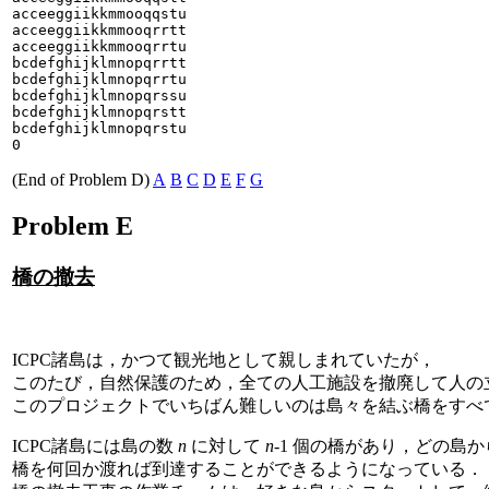
acceeggiikkmmooqqstu

acceeggiikkmmooqrrtt

acceeggiikkmmooqrrtu

bcdefghijklmnopqrrtt

bcdefghijklmnopqrrtu

bcdefghijklmnopqrssu

bcdefghijklmnopqrstt

bcdefghijklmnopqrstu

(End of Problem D)
A
B
C
D
E
F
G
Problem E
橋の撤去
ICPC諸島は，かつて観光地として親しまれていたが，
このたび，自然保護のため，全ての人工施設を撤廃して人の
このプロジェクトでいちばん難しいのは島々を結ぶ橋をすべ
ICPC諸島には島の数
n
に対して
n
-1 個の橋があり，どの島
橋を何回か渡れば到達することができるようになっている．