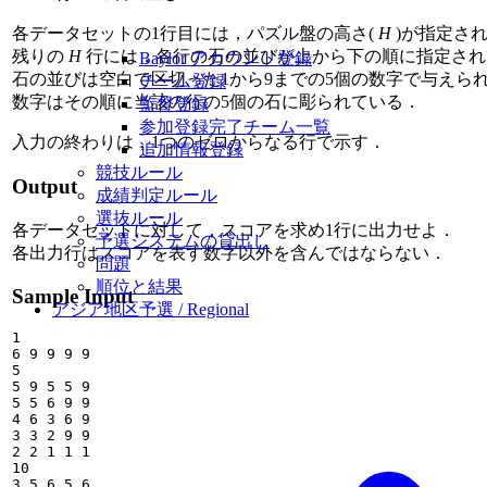
各データセットの1行目には，パズル盤の高さ(
H
)が指定され
残りの
H
行には，各行の石の並びが上から下の順に指定され
Baylor アカウント登録
石の並びは空白で区切った1から9までの5個の数字で与えら
チーム登録
数字はその順に当該の行の5個の石に彫られている．
監督登録
参加登録完了チーム一覧
入力の終わりは，1つのゼロからなる行で示す．
追加情報登録
競技ルール
Output
成績判定ルール
選抜ルール
各データセットに対して，スコアを求め1行に出力せよ．
予選システムの貸出し
各出力行はスコアを表す数字以外を含んではならない．
問題
順位と結果
Sample Input
アジア地区予選 / Regional
1

6 9 9 9 9

5

5 9 5 5 9

5 5 6 9 9

4 6 3 6 9

3 3 2 9 9

2 2 1 1 1

10

3 5 6 5 6
