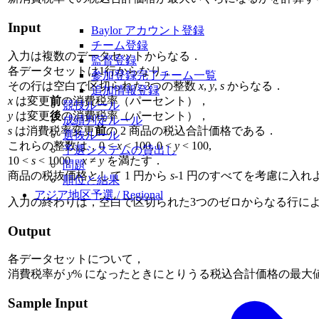
Input
Baylor アカウント登録
チーム登録
入力は複数のデータセットからなる．
監督登録
各データセットは1行からなり，
参加登録完了チーム一覧
その行は空白で区切られた3つの整数
x
,
y
,
s
からなる．
追加情報登録
x
は変更
前
の消費税率（パーセント），
競技ルール
y
は変更
後
の消費税率（パーセント），
成績判定ルール
s
は消費税率変更
前
の 2 商品の税込合計価格である．
選抜ルール
これらの整数は，0 <
x
< 100, 0 <
y
< 100,
予選システムの貸出し
10 <
s
< 1000，
x
≠
y
を満たす．
問題
商品の税抜価格として 1 円から
s
-1 円のすべてを考慮に入れ
順位と結果
アジア地区予選 / Regional
入力の終わりは，空白で区切られた3つのゼロからなる行に
Output
各データセットについて，
消費税率が
y
% になったときにとりうる税込合計価格の最大
Sample Input