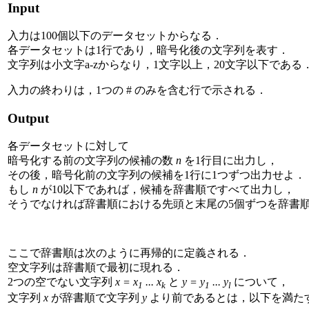
Input
入力は100個以下のデータセットからなる．
各データセットは1行であり，暗号化後の文字列を表す．
文字列は小文字a-zからなり，1文字以上，20文字以下である
入力の終わりは，1つの # のみを含む行で示される．
Output
各データセットに対して
暗号化する前の文字列の候補の数
n
を1行目に出力し，
その後，暗号化前の文字列の候補を1行に1つずつ出力せよ．
もし
n
が10以下であれば，候補を辞書順ですべて出力し，
そうでなければ辞書順における先頭と末尾の5個ずつを辞書
ここで辞書順は次のように再帰的に定義される．
空文字列は辞書順で最初に現れる．
2つの空でない文字列
x = x
... x
と
y = y
... y
について，
1
k
1
l
文字列
x
が辞書順で文字列
y
より前であるとは，以下を満た