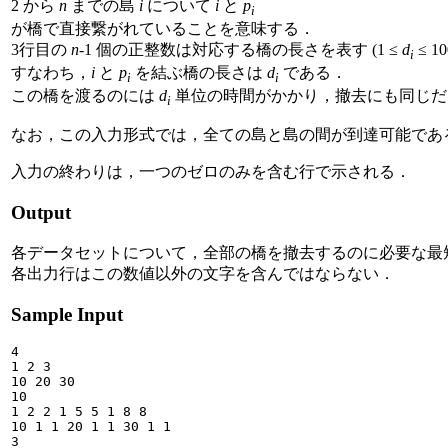
2 から
n
までの島
i
について
i
と
p
i
が橋で直接繋がれていることを意味する．
3行目の
n
-1 個の正整数は対応する橋の長さを表す (1 ≤
d
≤ 10
i
すなわち，
i
と
p
を結ぶ橋の長さは
d
である．
i
i
この橋を渡るのには
d
単位の時間がかかり，撤去にも同じだ
i
なお，この入力形式では，全ての島と島の間が到達可能であ
入力の終わりは，一つのゼロのみを含む行で示される．
Output
各データセットについて，全部の橋を撤去するのに必要な最
各出力行はこの数値以外の文字を含んではならない．
Sample Input
4

1 2 3

10 20 30

10

1 2 2 1 5 5 1 8 8

10 1 1 20 1 1 30 1 1

3
