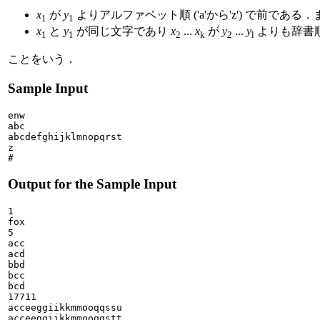
x
が
y
よりアルファベット順 ('a'から'z') で前である
1
1
x
と
y
が同じ文字であり
x
...
x
が
y
...
y
よりも辞書
1
1
2
k
2
l
ことをいう．
Sample Input
enw

abc

abcdefghijklmnopqrst

z

Output for the Sample Input
1

fox

5

acc

acd

bbd

bcc

bcd

17711

acceeggiikkmmooqqssu

acceeggiikkmmooqqstt
