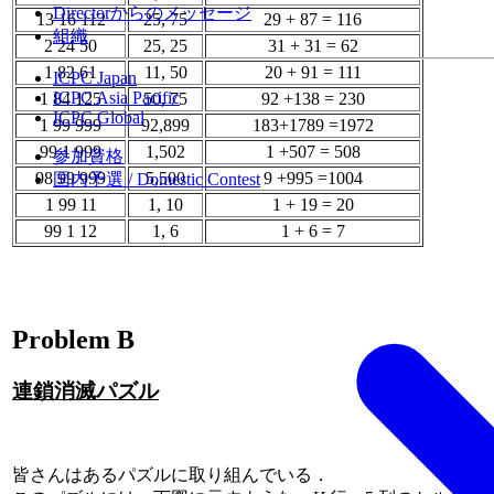
Directorからのメッセージ
13 16 112
25, 75
29 + 87 = 116
組織
2 24 50
25, 25
31 + 31 = 62
1 82 61
11, 50
20 + 91 = 111
ICPC Japan
ICPC Asia Pacific
1 84 125
50, 75
92 +138 = 230
ICPC Global
1 99 999
92,899
183+1789 =1972
99 1 999
1,502
1 +507 = 508
参加資格
98 99 999
5,500
9 +995 =1004
国内予選 / Domestic Contest
1 99 11
1, 10
1 + 19 = 20
99 1 12
1, 6
1 + 6 = 7
Problem B
連鎖消滅パズル
皆さんはあるパズルに取り組んでいる．