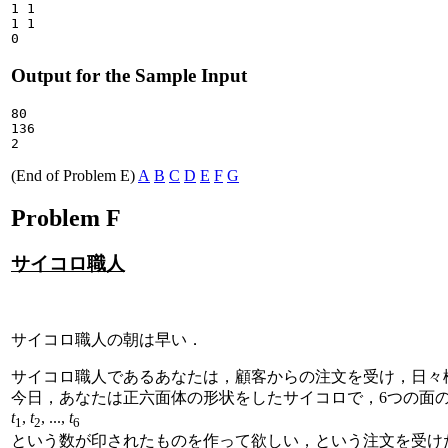
1 1

1 1

Output for the Sample Input
80

136

(End of Problem E)
A
B
C
D
E
F
G
Problem F
サイコロ職人
サイコロ職人の朝は早い．
サイコロ職人であるあなたは，顧客からの注文を受け，日々
今日，あなたは正六面体の形状をしたサイコロで，6つの面
t
,
t
, ...,
t
1
2
6
という数が印されたものを作って欲しい，という注文を受け