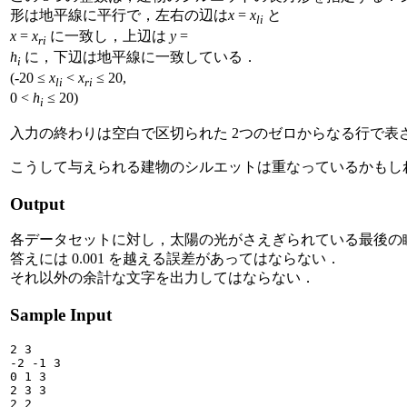
形は地平線に平行で，左右の辺は
x
=
x
と
li
x
=
x
に一致し，上辺は
y
=
ri
h
に，下辺は地平線に一致している．
i
(-20 ≤
x
<
x
≤ 20,
li
ri
0 <
h
≤ 20)
i
入力の終わりは空白で区切られた 2つのゼロからなる行で表
こうして与えられる建物のシルエットは重なっているかもし
Output
各データセットに対し，太陽の光がさえぎられている最後の
答えには 0.001 を越える誤差があってはならない．
それ以外の余計な文字を出力してはならない．
Sample Input
2 3

-2 -1 3

0 1 3

2 3 3

2 2
