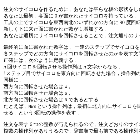
注文のサイコロを作るために，あなたは平らな板の形状をし
あなたは最初，各面に 0 が書かれたサイコロを持っている．
工具の上でサイコロを東西南北のいずれかの方向に 90 度回
新しく下に来た面に書かれた数が 1 増加する．
あなたは適切にサイコロを回転させることで，注文通りのサ
最終的に面に書かれた数字は， 一連のステップでサイコロ
各ステップでどの方向にサイコロを回転させたのかを表す文
正確には，次のように定義する．
n
回サイコロを回転させる操作列は
n
文字からなる．
i
ステップ目でサイコロを東方向に回転させた場合，操作列
同様に，
西方向に回転させた場合は
，
W
南方向に回転させた場合は
，
S
北方向に回転させた場合は
であるとする．
N
たとえば，
という操作列は，最初に北方向にサイコロを
NWS
せる，という3回転の操作を表す．
注文を表す 6 つの整数が与えられるので，注文どおりのサ
複数の操作列がありうるので，辞書順で最も前である操作列