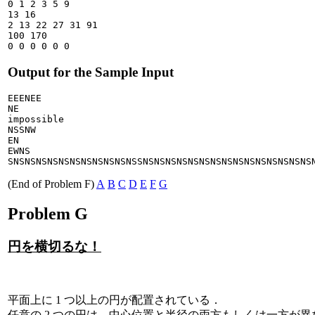
0 1 2 3 5 9

13 16

2 13 22 27 31 91

100 170

Output for the Sample Input
EEENEE

NE

impossible

NSSNW

EN

EWNS

(End of Problem F)
A
B
C
D
E
F
G
Problem G
円を横切るな！
平面上に 1 つ以上の円が配置されている．
任意の 2 つの円は，中心位置と半径の両方もしくは一方が異