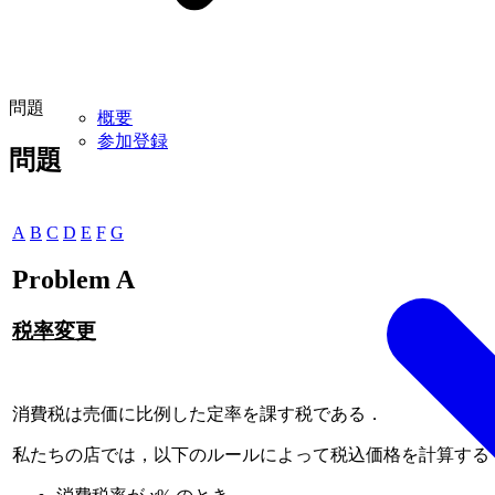
問題
概要
参加登録
問題
A
B
C
D
E
F
G
Problem A
税率変更
消費税は売価に比例した定率を課す税である．
私たちの店では，以下のルールによって税込価格を計算する