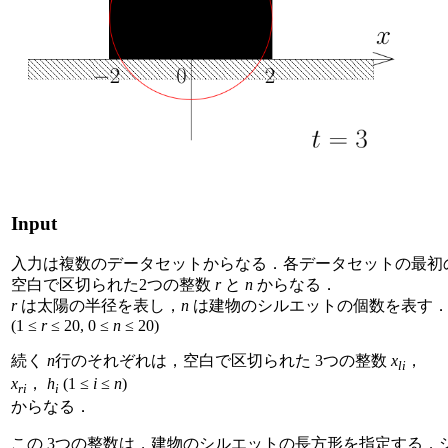
Input
入力は複数のデータセットからなる．各データセットの最初
空白で区切られた2つの整数
r
と
n
からなる．
r
は太陽の半径を表し，
n
は建物のシルエットの個数を表す
(1 ≤
r
≤ 20, 0 ≤
n
≤ 20)
続く
n
行のそれぞれは，空白で区切られた 3つの整数
x
，
li
x
，
h
(1 ≤
i
≤
n
)
ri
i
からなる．
この 3つの整数は，建物のシルエットの長方形を指定する．