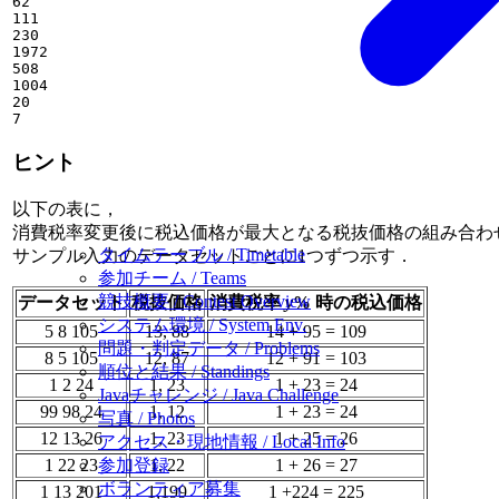
62

111

230

1972

508

1004

20

ヒント
以下の表に，
消費税率変更後に税込価格が最大となる税抜価格の組み合わ
タイムテーブル / Timetable
サンプル入力のデータセットごとに1つずつ示す．
参加チーム / Teams
競技概要 / Contest Overview
データセット
税抜価格
消費税率
y
% 時の税込価格
システム環境 / System Env.
5 8 105
13, 88
14 + 95 = 109
問題・判定データ / Problems
8 5 105
12, 87
12 + 91 = 103
順位と結果 / Standings
1 2 24
1, 23
1 + 23 = 24
Javaチャレンジ / Java Challenge
99 98 24
1, 12
1 + 23 = 24
写真 / Photos
12 13 26
1, 23
1 + 25 = 26
アクセス・現地情報 / Local Info
1 22 23
1, 22
1 + 26 = 27
参加登録
ボランティア募集
1 13 201
1,199
1 +224 = 225