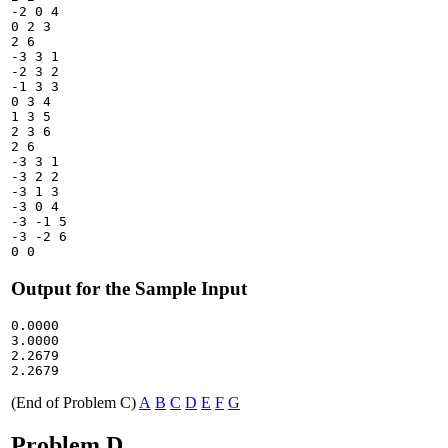
-2 0 4

0 2 3

2 6

-3 3 1

-2 3 2

-1 3 3

0 3 4

1 3 5

2 3 6

2 6

-3 3 1

-3 2 2

-3 1 3

-3 0 4

-3 -1 5

-3 -2 6

Output for the Sample Input
0.0000

3.0000

2.2679

(End of Problem C)
A
B
C
D
E
F
G
Problem D