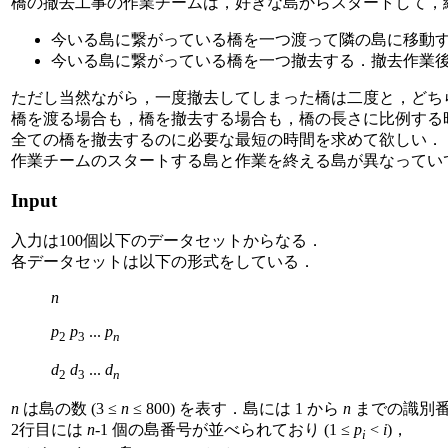
橋の撤去工事の作業チームは，好きな島からスタートして，
今いる島に繋がっている橋を一つ渡って隣の島に移動
今いる島に繋がっている橋を一つ撤去する．撤去作業
ただし当然ながら，一度撤去してしまった橋は二度と，どち
橋を渡る場合も，橋を撤去する場合も，橋の長さに比例する
全ての橋を撤去するのに必要な最短の時間を求めて欲しい．
作業チームのスタートする島と作業を終える島が異なってい
Input
入力は100個以下のデータセットからなる．
各データセットは以下の形式をしている．
n
p
p
...
p
2
3
n
d
d
...
d
2
3
n
n
は島の数 (3 ≤
n
≤ 800) を表す．島には 1 から
n
までの識別
2行目には
n
-1 個の島番号が並べられており (1 ≤
p
<
i
)，
i