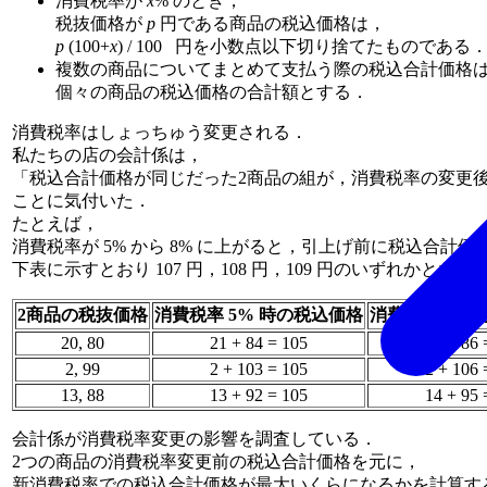
消費税率が
x
% のとき，
税抜価格が
p
円である商品の税込価格は，
p
(100+
x
) / 100 円を小数点以下切り捨てたものである
複数の商品についてまとめて支払う際の税込合計価格
個々の商品の税込価格の合計額とする．
消費税率はしょっちゅう変更される．
私たちの店の会計係は，
「税込合計価格が同じだった2商品の組が，消費税率の変更
ことに気付いた．
たとえば，
消費税率が 5% から 8% に上がると，引上げ前に税込合計価
下表に示すとおり 107 円，108 円，109 円のいずれかとなる
2商品の税抜価格
消費税率 5% 時の税込価格
消費税率 8%
20, 80
21 + 84 = 105
21 + 86 
2, 99
2 + 103 = 105
2 + 106 
13, 88
13 + 92 = 105
14 + 95 
会計係が消費税率変更の影響を調査している．
2つの商品の消費税率変更前の税込合計価格を元に，
新消費税率での税込合計価格が最大いくらになるかを計算す