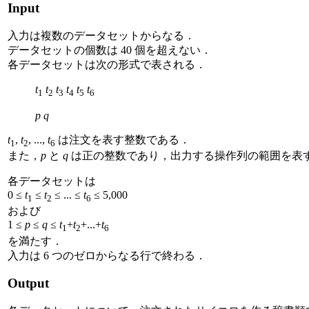
Input
入力は複数のデータセットからなる．
データセットの個数は 40 個を超えない．
各データセットは次の形式で表される．
t
t
t
t
t
t
1
2
3
4
5
6
p
q
t
,
t
, ...,
t
は注文を表す整数である．
1
2
6
また，
p
と
q
は正の整数であり，出力する操作列の範囲を表す
各データセットは
0 ≤
t
≤
t
≤ ... ≤
t
≤ 5,000
1
2
6
および
1 ≤
p
≤
q
≤
t
+
t
+...+
t
1
2
6
を満たす．
入力は 6 つのゼロからなる行で終わる．
Output