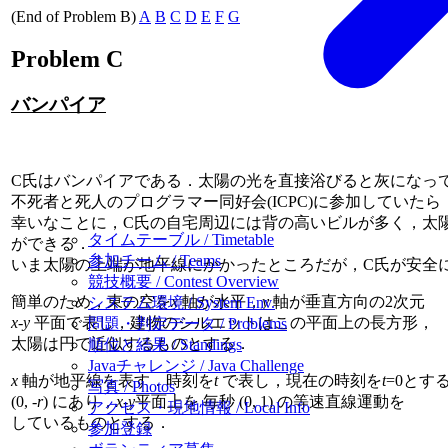
(End of Problem B)
A
B
C
D
E
F
G
Problem C
バンパイア
C氏はバンパイアである．太陽の光を直接浴びると灰になっ
不死者と死人のプログラマー同好会(ICPC)に参加していた
幸いなことに，C氏の自宅周辺には背の高いビルが多く，太
タイムテーブル / Timetable
ができる．
参加チーム / Teams
いま太陽の上端が地平線にかかったところだが，C氏が安全
競技概要 / Contest Overview
簡単のため，東の空を
x
軸が水平，
y
軸が垂直方向の2次元
システム環境 / System Env.
x
-
y
平面で表し，建物のシルエットはこの平面上の長方形，
問題・判定データ / Problems
太陽は円で近似するものとする．
順位と結果 / Standings
Javaチャレンジ / Java Challenge
x
軸が地平線を表す．時刻を
t
で表し，現在の時刻を
t
=0とす
写真 / Photos
(0, -
r
) にあり，
x
-
y
平面上を 毎秒 (0, 1) の等速直線運動を
アクセス・現地情報 / Local Info
しているものとする．
参加登録