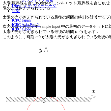
ボランティア募集
太陽(境界線を含む)の全体が，シルエット(境界線を含む)およ
Directorからのメッセージ
陽の光はさえぎられている．
組織
太陽の光がさえぎられている最後の瞬間の時刻を計算するプ
ICPC Japan
ICPC Asia Pacific
次の図は，後に示す Sample Input 中の最初のデータセ
ICPC Global
太陽の光がさえぎられている最後の瞬間 (
t
=0) を示す．
このように，時刻
t
=0 が太陽の光がさえぎられている最後