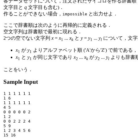
各データセットについて，注文されたサイコロを作る辞書順
文字目と
q
文字目も含む)．
作ることができない場合，
と出力せよ．
impossible
ここで辞書順は次のように再帰的に定義される．
空文字列は辞書順で最初に現れる．
2つの空でない文字列
x
=
x
...
x
と
y
=
y
...
y
について，文
1
k
1
l
x
が
y
よりアルファベット順 ('A'から'Z') で前である
1
1
x
と
y
が同じ文字であり
x
...
x
が
y
...
y
よりも辞書
1
1
2
k
2
l
ことをいう．
Sample Input
1 1 1 1 1 1

1 6

1 1 1 1 1 1

4 5

0 0 0 0 0 2

1 2

0 0 2 2 2 4

5 9

1 2 3 4 5 6

15 16
