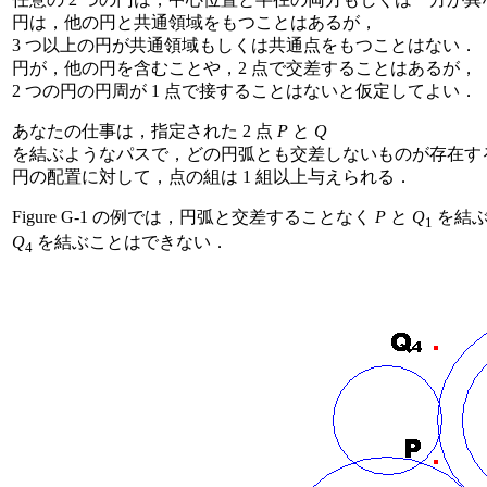
円は，他の円と共通領域をもつことはあるが，
3 つ以上の円が共通領域もしくは共通点をもつことはない．
円が，他の円を含むことや，2 点で交差することはあるが，
2 つの円の円周が 1 点で接することはないと仮定してよい．
あなたの仕事は，指定された 2 点
P
と
Q
を結ぶようなパスで，どの円弧とも交差しないものが存在す
円の配置に対して，点の組は 1 組以上与えられる．
Figure G-1 の例では，円弧と交差することなく
P
と
Q
を結ぶ
1
Q
を結ぶことはできない．
4