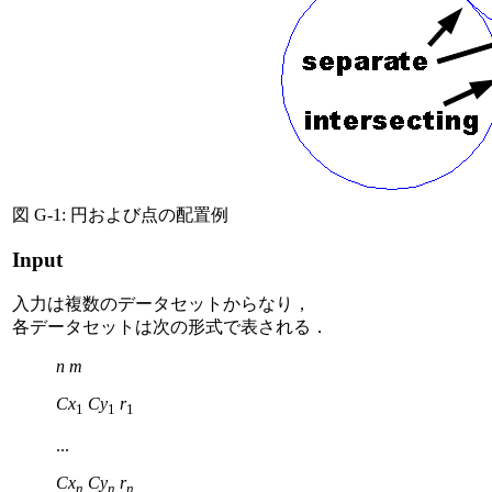
図 G-1: 円および点の配置例
Input
入力は複数のデータセットからなり，
各データセットは次の形式で表される．
n
m
Cx
Cy
r
1
1
1
...
Cx
Cy
r
n
n
n