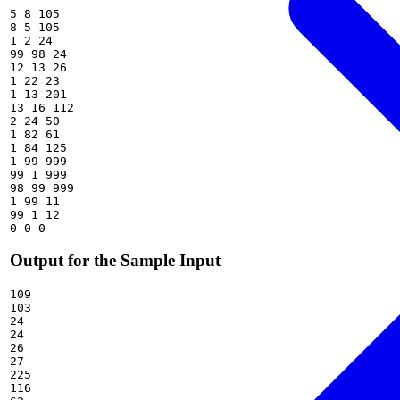
5 8 105

8 5 105

1 2 24

99 98 24

12 13 26

1 22 23

1 13 201

13 16 112

2 24 50

1 82 61

1 84 125

1 99 999

99 1 999

98 99 999

1 99 11

99 1 12

Output for the Sample Input
109

103

24

24

26

27

225

116
