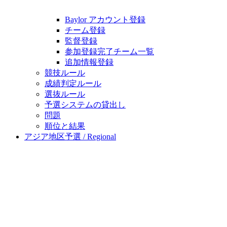
Baylor アカウント登録
チーム登録
監督登録
参加登録完了チーム一覧
追加情報登録
競技ルール
成績判定ルール
選抜ルール
予選システムの貸出し
問題
順位と結果
アジア地区予選 / Regional