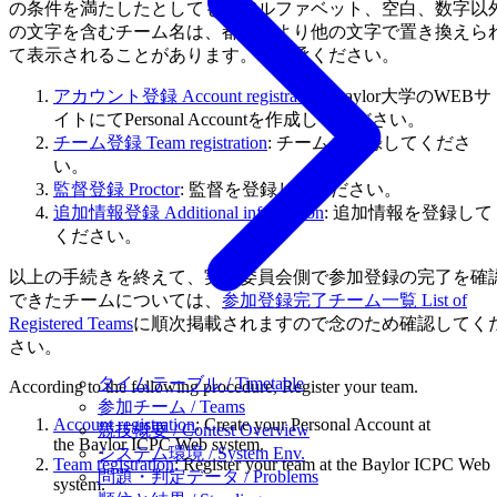
の条件を満たしたとしても、アルファベット、空白、数字以
の文字を含むチーム名は、都合により他の文字で置き換えら
て表示されることがあります。ご了承ください。
アカウント登録 Account registration
: Baylor大学のWEBサ
イトにてPersonal Accountを作成してください。
チーム登録 Team registration
: チームを登録してくださ
い。
監督登録 Proctor
: 監督を登録してください。
追加情報登録 Additional information
: 追加情報を登録して
ください。
以上の手続きを終えて、実行委員会側で参加登録の完了を確
できたチームについては、
参加登録完了チーム一覧 List of
Registered Teams
に順次掲載されますので念のため確認してく
さい。
タイムテーブル / Timetable
According to the following procedure, Register your team.
参加チーム / Teams
Account registration
: Create your Personal Account at
競技概要 / Contest Overview
the Baylor ICPC Web system.
システム環境 / System Env.
Team registration
: Register your team at the Baylor ICPC Web
問題・判定データ / Problems
system.