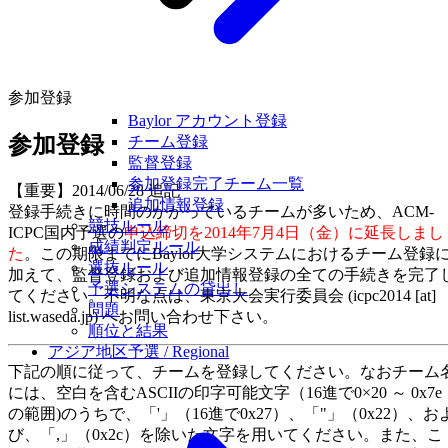
参加登録
Baylor アカウント登録
参加登録
チーム登録
監督登録
参加登録完了チーム一覧
【重要】2014/06/28 追記
追加情報登録
登録手続きに時間のかかっているチームが多いため、ACM-
競技ルール
ICPC国内予選の
申込締切を2014年7月4日（金）に延長しまし
成績判定ルール
た
。この期限までにBaylor大学システムにおけるチーム登録
選抜ルール
加えて、監督登録および追加情報登録の全ての手続きを完了
予選システムの貸出し
てください。不明な点は、東京大会実行委員会 (icpc2014 [at]
問題
list.waseda.jp) へお問い合わせ下さい。
順位と結果
アジア地区予選 / Regional
下記の順に従って、チームを登録してください。なおチーム
には、空白を含むASCIIの印字可能文字（16進で0×20 ～ 0x7e
の範囲)のうちで、「'」（16進で0x27）、「"」（0x22）、お
び、「,」（0x2c）を除いた文字を用いてください。また、こ