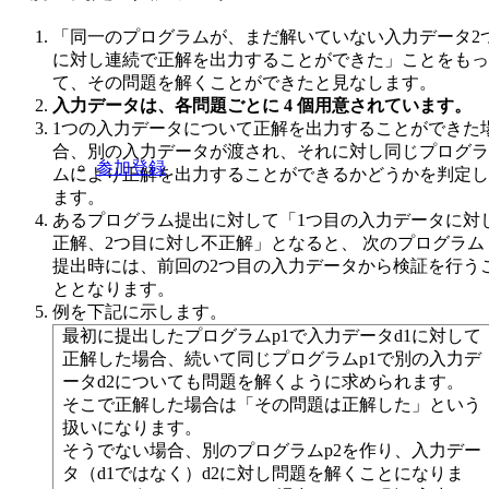
「同一のプログラムが、まだ解いていない入力データ2
に対し連続で正解を出力することができた」ことをもっ
て、その問題を解くことができたと見なします。
入力データは、各問題ごとに 4 個用意されています。
1つの入力データについて正解を出力することができた
合、別の入力データが渡され、それに対し同じプログラ
参加登録
ムにより正解を出力することができるかどうかを判定し
ます。
あるプログラム提出に対して「1つ目の入力データに対
正解、2つ目に対し不正解」となると、 次のプログラム
提出時には、前回の2つ目の入力データから検証を行う
ととなります。
例を下記に示します。
最初に提出したプログラムp1で入力データd1に対して
正解した場合、続いて同じプログラムp1で別の入力デ
ータd2についても問題を解くように求められます。
そこで正解した場合は「その問題は正解した」という
扱いになります。
そうでない場合、別のプログラムp2を作り、入力デー
タ（d1ではなく）d2に対し問題を解くことになりま