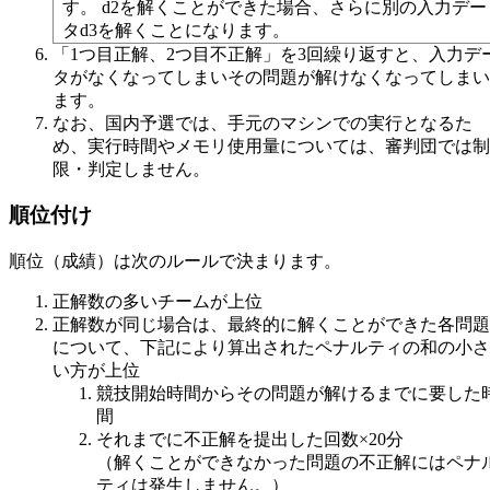
す。 d2を解くことができた場合、さらに別の入力デー
タd3を解くことになります。
「1つ目正解、2つ目不正解」を3回繰り返すと、入力デ
タがなくなってしまいその問題が解けなくなってしまい
ます。
なお、国内予選では、手元のマシンでの実行となるた
め、実行時間やメモリ使用量については、審判団では制
限・判定しません。
順位付け
順位（成績）は次のルールで決まります。
正解数の多いチームが上位
正解数が同じ場合は、最終的に解くことができた各問題
について、下記により算出されたペナルティの和の小さ
い方が上位
競技開始時間からその問題が解けるまでに要した
間
それまでに不正解を提出した回数×20分
（解くことができなかった問題の不正解にはペナ
ティは発生しません。）