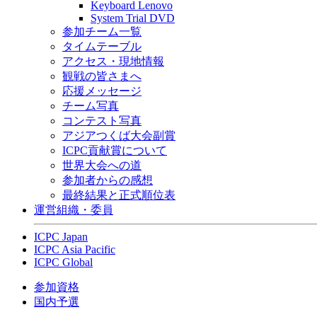
Keyboard Lenovo
System Trial DVD
参加チーム一覧
タイムテーブル
アクセス・現地情報
観戦の皆さまへ
応援メッセージ
チーム写真
コンテスト写真
アジアつくば大会副賞
ICPC貢献賞について
世界大会への道
参加者からの感想
最終結果と正式順位表
運営組織・委員
ICPC Japan
ICPC Asia Pacific
ICPC Global
参加資格
国内予選