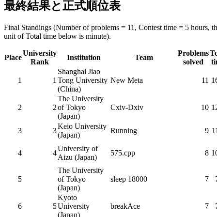
最終結果と正式順位表
Final Standings (Number of problems = 11, Contest time = 5 hours, t
unit of Total time below is minute).
University
Problems
To
Place
Institution
Team
Rank
solved
t
Shanghai Jiao
1
1
Tong University
New Meta
11
1
(China)
The University
2
2
of Tokyo
Cxiv-Dxiv
10
1
(Japan)
Keio University
3
3
Running
9
1
(Japan)
University of
4
4
575.cpp
8
1
Aizu (Japan)
The University
5
of Tokyo
sleep 18000
7
(Japan)
Kyoto
6
5
University
breakAce
7
(Japan)