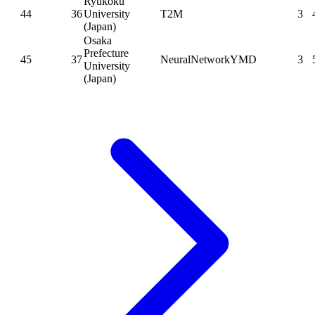
Ryukoku
44
36
University
T2M
3
(Japan)
Osaka
Prefecture
45
37
NeuralNetworkYMD
3
University
(Japan)