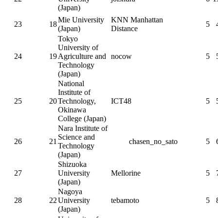
(Japan)
Mie University
KNN Manhattan
23
18
5
(Japan)
Distance
Tokyo
University of
24
19
Agriculture and
nocow
5
Technology
(Japan)
National
Institute of
25
20
Technology,
ICT48
5
Okinawa
College (Japan)
Nara Institute of
Science and
26
21
chasen_no_sato
5
Technology
(Japan)
Shizuoka
27
University
Mellorine
5
(Japan)
Nagoya
28
22
University
tebamoto
5
(Japan)