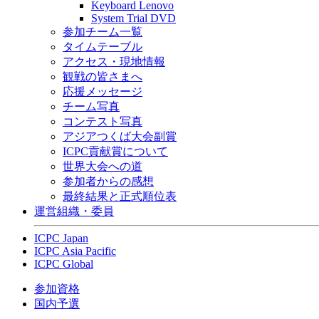
Keyboard Lenovo
System Trial DVD
参加チーム一覧
タイムテーブル
アクセス・現地情報
観戦の皆さまへ
応援メッセージ
チーム写真
コンテスト写真
アジアつくば大会副賞
ICPC貢献賞について
世界大会への道
参加者からの感想
最終結果と正式順位表
運営組織・委員
ICPC Japan
ICPC Asia Pacific
ICPC Global
参加資格
国内予選