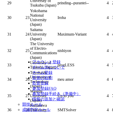
University of
29
prinding--purantei--
4
Tsukuba (Japan)
Yokohama
National
30
23
Iroha
4
University
(Japan)
Saitama
31
24
University
Maximum-Variant
4
(Japan)
The University
of Electro-
32
25
nishiyon
4
Communications
(Japan)
アカウント登録
University of
33
progLESS
4
Tsukuba (Japan)
チームIDについて
Toyohashi
チーム登録
University of
監督の役割
34
26
meu amor
4
Technology
監督登録
(Japan)
参加登録FAQ
Waseda
参加登録手続き（準備中）
35
27
University
Up to you
4
情報の追加と確認
(Japan)
競技ルール
Kanazawa
成績判定ルール
36
28
University
SMTSolver
4