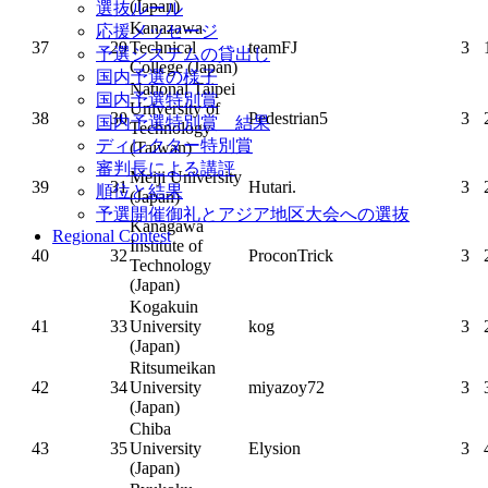
(Japan)
選抜ルール
Kanazawa
応援メッセージ
37
29
Technical
teamFJ
3
予選システムの貸出し
College (Japan)
国内予選の様子
National Taipei
国内予選特別賞
University of
38
30
Pedestrian5
3
国内予選特別賞 結果
Technology
ディレクター特別賞
(Taiwan)
審判長による講評
Meiji University
39
31
Hutari.
3
順位と結果
(Japan)
予選開催御礼とアジア地区大会への選抜
Kanagawa
Regional Contest
Institute of
40
32
ProconTrick
3
Technology
(Japan)
Kogakuin
41
33
University
kog
3
(Japan)
Ritsumeikan
42
34
University
miyazoy72
3
(Japan)
Chiba
43
35
University
Elysion
3
(Japan)