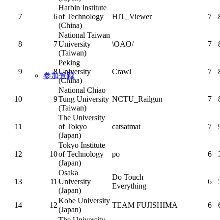
Harbin Institute
7
6
of Technology
HIT_Viewer
7
(China)
National Taiwan
8
7
University
\OAO/
7
(Taiwan)
Peking
9
8
University
Crawl
7
参加登録
(China)
National Chiao
10
9
Tung University
NCTU_Railgun
7
(Taiwan)
The University
11
of Tokyo
catsatmat
7
(Japan)
Tokyo Institute
12
10
of Technology
po
6
(Japan)
Osaka
Do Touch
13
11
University
6
Everything
(Japan)
Kobe University
14
12
TEAM FUJISHIMA
6
(Japan)
The University