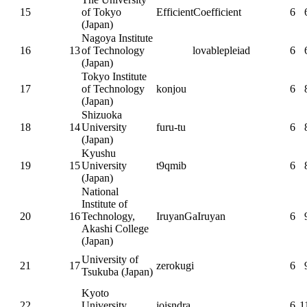
15
of Tokyo
EfficientCoefficient
6
(Japan)
Nagoya Institute
16
13
of Technology
lovablepleiad
6
(Japan)
Tokyo Institute
17
of Technology
konjou
6
(Japan)
Shizuoka
18
14
University
furu-tu
6
(Japan)
Kyushu
19
15
University
t9qmib
6
(Japan)
National
Institute of
20
16
Technology,
IruyanGaIruyan
6
Akashi College
(Japan)
University of
21
17
zerokugi
6
Tsukuba (Japan)
Kyoto
22
University
joisndra
6
1