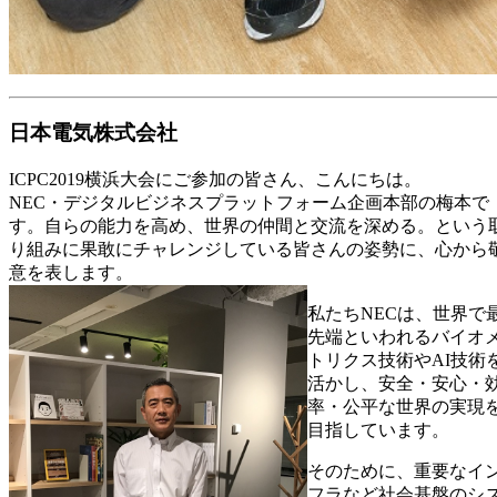
日本電気株式会社
ICPC2019横浜大会にご参加の皆さん、こんにちは。
NEC・デジタルビジネスプラットフォーム企画本部の梅本で
す。自らの能力を高め、世界の仲間と交流を深める。という
り組みに果敢にチャレンジしている皆さんの姿勢に、心から
意を表します。
私たちNECは、世界で
先端といわれるバイオ
トリクス技術やAI技術
活かし、安全・安心・
率・公平な世界の実現
目指しています。
そのために、重要なイ
フラなど社会基盤のシ