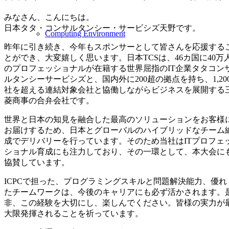
みなさん、こんにちは。
日本タタ・コンサルタンシー・サービシズ天野です。
Computing Environment
昨年に引き続き、今年もスポンサーとして皆さんを応援する
とができ、大変嬉しく思います。日本TCSは、46カ国に40万
のプロフェッショナルが在籍する世界屈指のIT企業タタコン
ルタンシーサービシズと、国内外に200超の拠点を持ち、1,20
社を超える連結対象会社と協働しながらビジネスを展開する
菱商事の合弁会社です。
世界と日本の知見を融合した最高のソリューションをお客様
お届けするため、日本とグローバルのハイブリッドなチーム
成でデリバリーを行っています。そのため当社はITプロフェ
ショナル育成にも注力しており、その一環として、本大会に
協賛しています。
ICPCで担った、プログラミングスキルと問題解決能力、優れ
たチームワークは、今後のキャリアにも必ず活かされます。
非、この経験を大切にし、楽しんでください。皆様の実力が
大限発揮されることを祈っています。