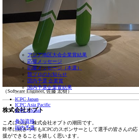
アジア地区大会企業賞結果
応援メッセージ
応援メッセージ（本選）
競プロのお知らせ
国内予選 企業賞
国内予選企業賞結果
（Software Engineer, 佐藤 宏樹）
ICPC Japan
ICPC Asia Pacific
株式会社オプト
ICPC Global
参加資格
こんにちは、株式会社オプトの潮田です。
国内予選
昨年に続き今年もICPCのスポンサーとして選手の皆さんの応
援ができることを嬉しく思います。