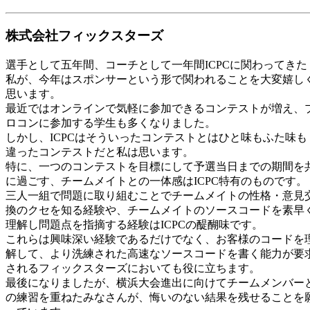
株式会社フィックスターズ
選手として五年間、コーチとして一年間ICPCに関わってきた
私が、今年はスポンサーという形で関われることを大変嬉し
思います。
最近ではオンラインで気軽に参加できるコンテストが増え、
ロコンに参加する学生も多くなりました。
しかし、ICPCはそういったコンテストとはひと味もふた味も
違ったコンテストだと私は思います。
特に、一つのコンテストを目標にして予選当日までの期間を
に過ごす、チームメイトとの一体感はICPC特有のものです。
三人一組で問題に取り組むことでチームメイトの性格・意見
換のクセを知る経験や、チームメイトのソースコードを素早
理解し問題点を指摘する経験はICPCの醍醐味です。
これらは興味深い経験であるだけでなく、お客様のコードを
解して、より洗練された高速なソースコードを書く能力が要
されるフィックスターズにおいても役に立ちます。
最後になりましたが、横浜大会進出に向けてチームメンバー
の練習を重ねたみなさんが、悔いのない結果を残せることを