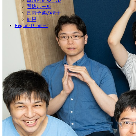
成績判定ルール
選抜ルール
国内予選の様子
結果
Regional Contest