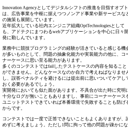
Innovation Agencyとしてデジタルシフトの推進を目指すオプ
は、広告事業を中枢に据えつつノンアド事業や新サービスな
の施策も展開しています。
近年拡大している社内エンジニア組織OptTechnologiesとして
も、アドテクにまつわるwebアプリケーションを中心に日々
発に勤しんでいます。
業務中に競技プログラミングの経験が活きていると感じる機
が多いものとして、問題の抽象化能力や実装能力の他に、コ
ナーケースに思い至る能力があります。
多くのコンテストではfailしたテストケースの内容を知ること
ができません。どんなケースなのか自力で考えねばなりませ
し、誤答ペナルティを避けるには提出前に思いついてケアし
おく必要があるでしょう。
実開発においても似た面があります。不具合が出た時に究明
十分なログが無いこともありますし、事前にコーナーケース
ユニットテストできていれば本番環境で失敗することも防げ
からです。
コンテストでは一度で正答できないこともよくありますが、
めずに考えましょう。ただし1問に拘って他の問題が疎かにな