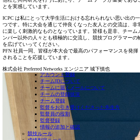
とを実感しています。
ICPC は私にとって大学生活における忘れられない思い出の一
つです。特に大会を通じて仲良くなった友人との交流は、非
に楽しく刺激的なものとなっています。皆様も是非、チーム
ンバー以外の人々とも積極的に交流し、競技プログラマーの
を広げていってください。
PFN 社員一同、皆様が本大会で最高のパフォーマンスを発揮
されることを応援しています。
株式会社 Preferred Networks エンジニア 城下慎也
アカウント登録
チームIDについて
チームに届くメールについて
チームの登録状況
チーム登録
監督をお引き受けくださった先生方
監督員の役割
監督登録
情報の追加と確認
競技ルール