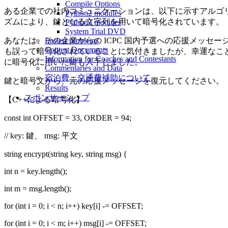
Compile Options
ある企業での社内コミュニケーションは、以下に示すアルゴ
Python2 modules
ズムにより、鍵となる文字列を用いて暗号化されています。
Python3 modules
System Trial DVD
あなたは、その企業からの ICPC 国内予選への応援メッセー
Easiest problems
Contest Documents
も誤って暗号化されていることに気付きましたが、幸運なこ
Information for Coaches and Contestants
に暗号化に用いた鍵も入手しました。
Commentaries and Data
宿泊費・交通費補助について
鍵と暗号文から、元の応援メッセージを復元してください。
Results
スポンサーシップ
【C++による暗号化】
const int OFFSET = 33, ORDER = 94;
// key: 鍵、 msg: 平文
string encrypt(string key, string msg) {
int n = key.length();
int m = msg.length();
for (int i = 0; i < n; i++) key[i] -= OFFSET;
for (int i = 0; i < m; i++) msg[i] -= OFFSET;