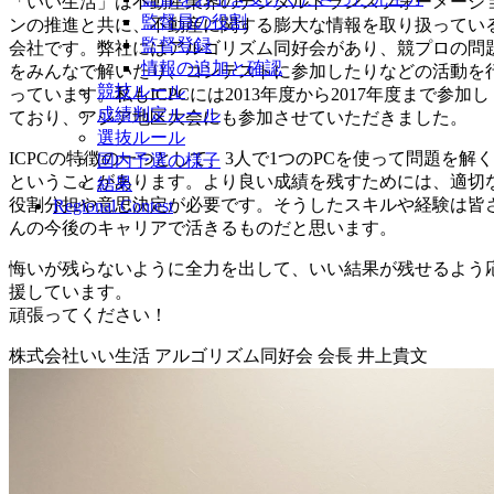
「いい生活」は不動産業界のデジタルトランスフォーメーシ
監督員の役割
ンの推進と共に、不動産に関する膨大な情報を取り扱ってい
監督登録
会社です。弊社にはアルゴリズム同好会があり、競プロの問
情報の追加と確認
をみんなで解いたり、コンテストに参加したりなどの活動を
競技ルール
っています。私もICPCには2013年度から2017年度まで参加し
成績判定ルール
ており、アジア地区大会にも参加させていただきました。
選抜ルール
ICPCの特徴の一つとして、3人で1つのPCを使って問題を解く
国内予選の様子
ということがあります。より良い成績を残すためには、適切
結果
役割分担や意思決定が必要です。そうしたスキルや経験は皆
Regional Contest
んの今後のキャリアで活きるものだと思います。
悔いが残らないように全力を出して、いい結果が残せるよう
援しています。
頑張ってください！
株式会社いい生活 アルゴリズム同好会 会長 井上貴文