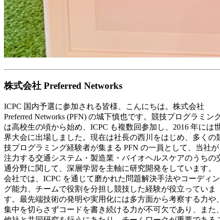
株式会社 Preferred Networks
ICPC 国内予選に参加される皆様、こんにちは。株式会社
Preferred Networks (PFN) の城下慎也です。競技プログラミン
は高校生の頃から始め、ICPC も複数回参加し、2016 年には
界大会に出場しました。現在は社長の西川をはじめ、多くの
技プログラミング経験者が集まる PFN の一員として、当社が
注力する交通システム・製造業・バイオヘルスケアのうちの
通分野に関して、深層学習を主軸に研究開発をしています。
会社では、ICPC を通じて磨かれた問題解決手法やコーディン
グ能力、チームで役割を分担し競技した経験が役立っていま
す。最先端技術の発明や実用化には多方面から考察する力や
集中を切らさずコードを書き続ける力が不可欠であり、また
他社と共同研究を行うにあたり、チームワークが重要である