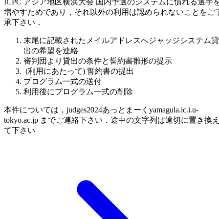
ICPC アジア地区横浜大会 国内予選のシステムに慣れる選手
増やすためであり，それ以外の利用は認められないことをご
承下さい．
末尾に記載されたメイルアドレスへジャッジシステム貸
出の希望を連絡
審判団より貸出の条件と誓約書雛形の提示
(利用にあたって) 誓約書の提出
プログラム一式の送付
利用後にプログラム一式の削除
本件については，judges2024あっとまーくyamagula.ic.i.u-
tokyo.ac.jp までご連絡下さい．途中の文字列は適切に置き換
て下さい