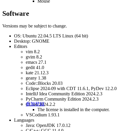
Mouse
Software
Versions may be subject to change.
OS: Ubuntu 22.04.5 LTS Linux (64 bit)
Desktop: GNOME
Editors
vim 8.2
gvim 8.2
emacs 27.1
gedit 41.0
kate 21.12.3
geany 1.38
Code::Blocks 20.03
Eclipse 2024-09 with CDT 11.6.1, PyDev 12.2.0
IntelliJ Idea Community Edition 2024.2.3
PyCharm Community Edition 2024.2.3
参加登録
CLion 2024.2.2
The license is installed in the computer.
VSCodium 1.93.1
Languages
Java: OpenJDK 17.0.12
C/C++: GCC 11.4.0