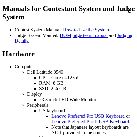
Manuals for Contestant System and Judge
System
Contest System Manual:
How to Use the System
.
Judge System Manual:
DOMjudge team manual
and
Judging
Details
.
Hardware
Computer
Dell Latitude 3540
CPU: Core i5-1235U
RAM: 8 GB
SSD: 256 GB
Display
23.8 inch LED Wide Monitor
Peripherals
US keyboard
Lenovo Preferred Pro USB Keyboard
or
Lenovo Preferred Pro II USB Keyboard
Note that Japanese layout keyboards are
NOT provided in the contest.