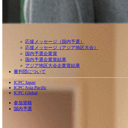
応援メッセージ（国内予選）
応援メッセージ（アジア地区大会）
国内予選企業賞
国内予選企業賞結果
アジア地区大会企業賞結果
審判団について
ICPC Japan
ICPC Asia Pacific
ICPC Global
参加資格
国内予選