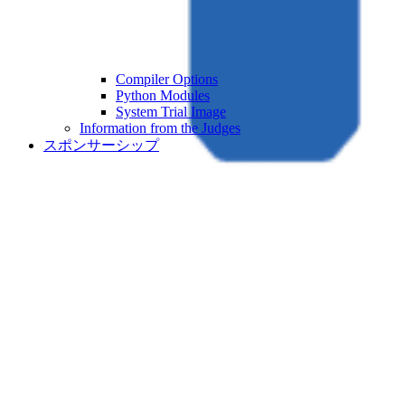
Compiler Options
Python Modules
System Trial Image
Information from the Judges
スポンサーシップ