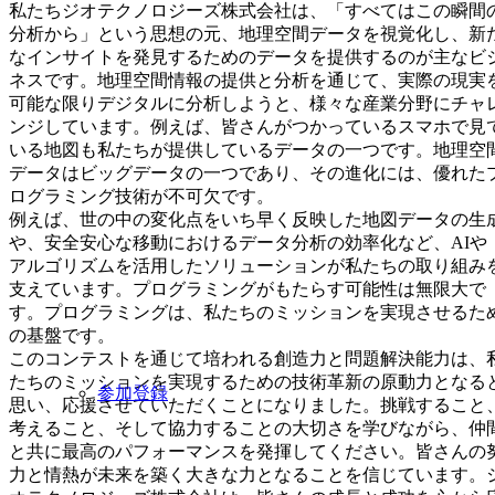
私たちジオテクノロジーズ株式会社は、「すべてはこの瞬間
分析から」という思想の元、地理空間データを視覚化し、新
なインサイトを発見するためのデータを提供するのが主なビ
ネスです。地理空間情報の提供と分析を通じて、実際の現実
可能な限りデジタルに分析しようと、様々な産業分野にチャ
ンジしています。例えば、皆さんがつかっているスマホで見
いる地図も私たちが提供しているデータの一つです。地理空
データはビッグデータの一つであり、その進化には、優れた
ログラミング技術が不可欠です。
例えば、世の中の変化点をいち早く反映した地図データの生
や、安全安心な移動におけるデータ分析の効率化など、AIや
アルゴリズムを活用したソリューションが私たちの取り組み
支えています。プログラミングがもたらす可能性は無限大で
す。プログラミングは、私たちのミッションを実現させるた
の基盤です。
このコンテストを通じて培われる創造力と問題解決能力は、
たちのミッションを実現するための技術革新の原動力となる
参加登録
思い、応援させていただくことになりました。挑戦すること
考えること、そして協力することの大切さを学びながら、仲
と共に最高のパフォーマンスを発揮してください。皆さんの
力と情熱が未来を築く大きな力となることを信じています。