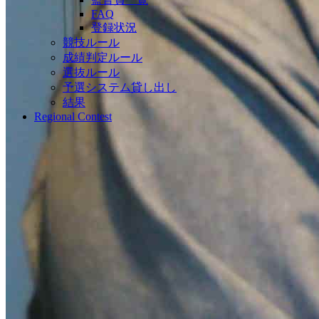
FAQ
登録状況
競技ルール
成績判定ルール
選抜ルール
予選システム貸し出し
結果
Regional Contest