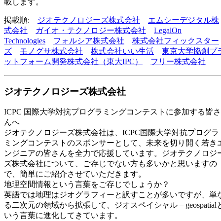
載します。
掲載順:
ジオテクノロジーズ株式会社
エムシーデジタル株
式会社
ガイオ・テクノロジー株式会社
LegalOn
Technologies
フォルシア株式会社
株式会社フィックスター
ズ
モノグサ株式会社
株式会社いい生活
東京大学協創プ
ットフォーム開発株式会社（東大IPC）
フリー株式会社
ジオテクノロジーズ株式会社
ICPC 国際大学対抗プログラミングコンテストに参加する皆さ
んへ
ジオテクノロジーズ株式会社は、ICPC国際大学対抗プログラ
ミングコンテストのスポンサーとして、未来を切り開く若き
ンジニアの皆さんを全力で応援しています。ジオテクノロジ
ズ株式会社について、ご存じでない方も多いかと思いますの
で、簡単にご紹介させていただきます。
地理空間情報という言葉をご存じでしょうか？
英語では地理はジオグラフィーと訳すことが多いですが、単
る二次元の領域から拡張して、ジオスペイシャル – geospatial
いう言葉に進化してきています。